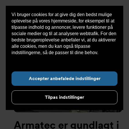
Vi bruger cookies for at give dig den bedst mulige
Sho
oplevelse på vores hjemmeside, for eksempel til at
cont
tilpasse indhold og annoncer, levere funktioner på
sociale medier og til at analysere webtrafik. For den
bedste brugeroplevelse anbefaler vi, at du aktiverer
alle cookies, men du kan også tilpasse
Undermenu for ”Om Armatec”
indstillingerne, så de passer til dine behov.
Læs
mere om cookies her.
Accepter anbefalede indstillinger
Tilpas indstillinger
Armatec er gundlagt i