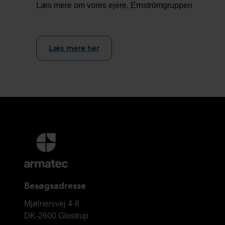
Læs mere om vores ejere, Ernströmgruppen
Læs mere her
Yderligere
information
og
kontaktoplysninger
Besøgsadresse
Armatec
Mjølnersvej 4-8
A/S
DK-2600
Glostrup