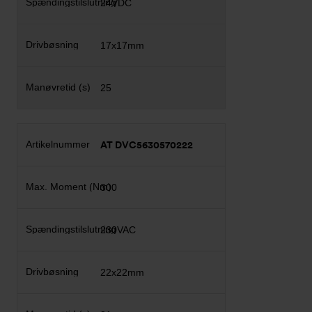
24VDC
17x17mm
25
AT DVC5630570222
300
230VAC
22x22mm