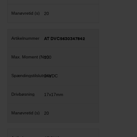
20
AT DVC5630347842
100
24VDC
17x17mm
20