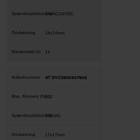
24VAC/24VDC
14x14mm
14
AT DVC5630547842
100
230VAC
17x17mm