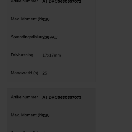
AT DVC5630557072
150
230VAC
17x17mm
25
AT DVC5630357073
150