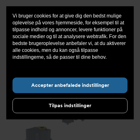
Vi bruger cookies for at give dig den bedst mulige
Sho
oplevelse på vores hjemmeside, for eksempel til at
cont
tilpasse indhold og annoncer, levere funktioner på
sociale medier og til at analysere webtrafik. For den
bedste brugeroplevelse anbefaler vi, at du aktiverer
Du
Armatec
>
Produkter
>
Automatisering aktuatorer og
alle cookies, men du kan også tilpasse
er
gear
>
Elektriske aktuatorer
>
On/off
>
Elektrisk
her:
aktuator DVC5630 On/off
indstillingerne, så de passer til dine behov.
Læs
mere om cookies her.
Accepter anbefalede indstillinger
Tilpas indstillinger