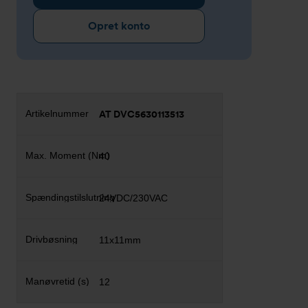
Opret konto
AT DVC5630113513
40
24VDC/230VAC
11x11mm
12