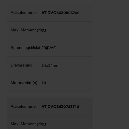
AT DVC5630523742
60
230VAC
14x14mm
14
AT DVC5630723742
60