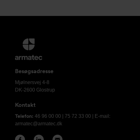
Yderligere
information
og
kontaktoplysninger
Besøgsadresse
Armatec
Mjølnersvej 4-8
A/S
DK-2600
Glostrup
Kontakt
Telefon:
46 96 00 00 | 75 72 33 00 | E-mail:
armatec@armatec.dk