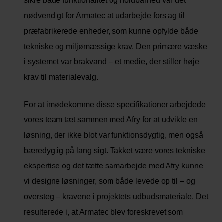
sikre både funktionalitet og holdbarhed var det
nødvendigt for Armatec at udarbejde forslag til
præfabrikerede enheder, som kunne opfylde både
tekniske og miljømæssige krav. Den primære væske
i systemet var brakvand – et medie, der stiller høje
krav til materialevalg.
For at imødekomme disse specifikationer arbejdede
vores team tæt sammen med Afry for at udvikle en
løsning, der ikke blot var funktionsdygtig, men også
bæredygtig på lang sigt. Takket være vores tekniske
ekspertise og det tætte samarbejde med Afry kunne
vi designe løsninger, som både levede op til – og
oversteg – kravene i projektets udbudsmateriale. Det
resulterede i, at Armatec blev foreskrevet som