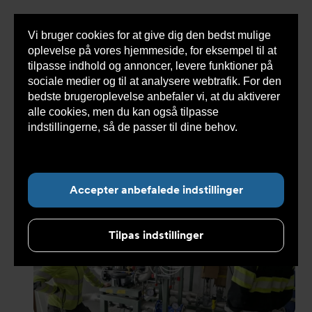
Vi bruger cookies for at give dig den bedst mulige
Sho
oplevelse på vores hjemmeside, for eksempel til at
cont
tilpasse indhold og annoncer, levere funktioner på
sociale medier og til at analysere webtrafik. For den
bedste brugeroplevelse anbefaler vi, at du aktiverer
Du
Armatec
>
Om Armatec
>
Kunde cases
>
Effektiv
alle cookies, men du kan også tilpasse
er
og bæredygtig pre-fab løsning
her:
indstillingerne, så de passer til dine behov.
Læs
mere om cookies her.
Undermenu for ”Om Armatec”
Accepter anbefalede indstillinger
Tilpas indstillinger