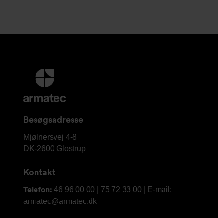
Yderligere
information
og
kontaktoplysninger
Besøgsadresse
Armatec
Mjølnersvej 4-8
A/S
DK-2600
Glostrup
Kontakt
Telefon:
46 96 00 00 | 75 72 33 00 | E-mail:
armatec@armatec.dk