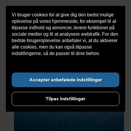
Vi bruger cookies for at give dig den bedst mulige
Sho
oplevelse på vores hjemmeside, for eksempel til at
cont
tilpasse indhold og annoncer, levere funktioner på
sociale medier og til at analysere webtrafik. For den
bedste brugeroplevelse anbefaler vi, at du aktiverer
Du
Armatec
>
Om Armatec
>
Kunde cases
>
Off shore
alle cookies, men du kan også tilpasse
er
køleopgave
her:
indstillingerne, så de passer til dine behov.
Læs
mere om cookies her.
Undermenu for ”Om Armatec”
Accepter anbefalede indstillinger
Tilpas indstillinger