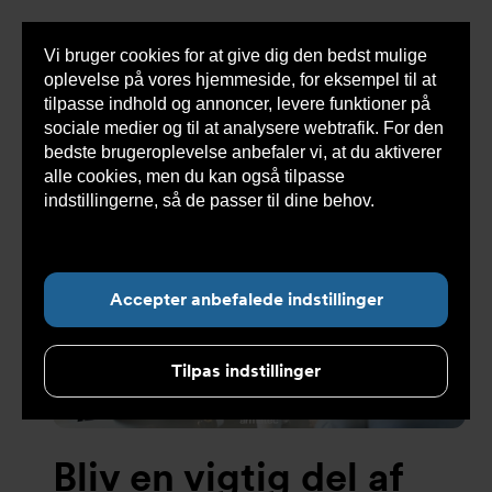
Vi bruger cookies for at give dig den bedst mulige
Sho
oplevelse på vores hjemmeside, for eksempel til at
cont
tilpasse indhold og annoncer, levere funktioner på
sociale medier og til at analysere webtrafik. For den
bedste brugeroplevelse anbefaler vi, at du aktiverer
alle cookies, men du kan også tilpasse
Undermenu for ”Om Armatec”
indstillingerne, så de passer til dine behov.
Læs
mere om cookies her.
Accepter anbefalede indstillinger
Tilpas indstillinger
Bliv en vigtig del af