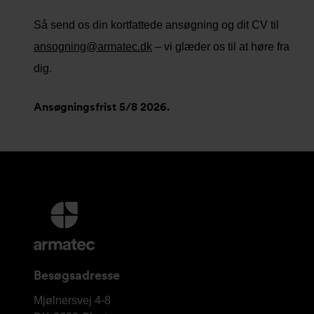
Så send os din kortfattede ansøgning og dit CV til
ansogning@armatec.dk
– vi glæder os til at høre fra
dig.
Ansøgningsfrist 5/8 2026.
Yderligere
information
og
kontaktoplysninger
Besøgsadresse
Armatec
Mjølnersvej 4-8