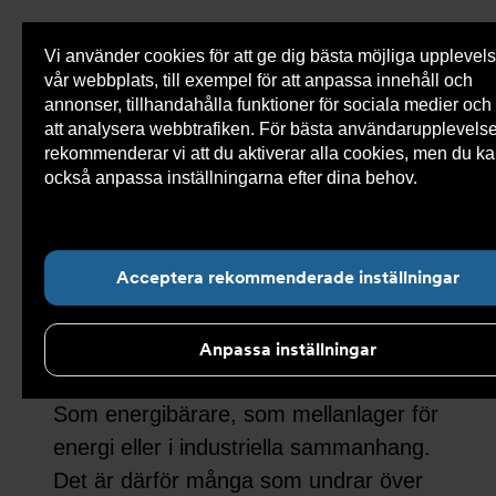
Vi använder cookies för att ge dig bästa möjliga upplevel
Visa
0 varor
Snabborder
vår webbplats, till exempel för att anpassa innehåll och
inneh
annonser, tillhandahålla funktioner för sociala medier och 
att analysera webbtrafiken. För bästa användarupplevels
rekommenderar vi att du aktiverar alla cookies, men du k
också anpassa inställningarna efter dina behov.
Läs mer 
Undernavigering för ”Om Armatec”
våra cookies här.
Fler med kunskap om
Acceptera rekommenderade inställningar
vätgas
Anpassa inställningar
Vätgas är ett växande intresseområde.
Som energibärare, som mellanlager för
energi eller i industriella sammanhang.
Det är därför många som undrar över