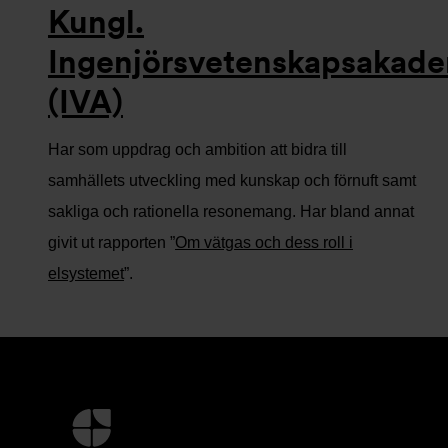
Kungl.
Ingenjörsvetenskapsakad
(IVA)
Har som uppdrag och ambition att bidra till
samhällets utveckling med kunskap och förnuft samt
sakliga och rationella resonemang. Har bland annat
givit ut rapporten ”
Om vätgas och dess roll i
elsystemet
”.
Ytterligare
information