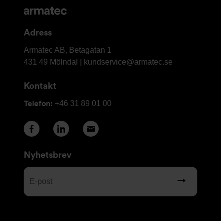
och
kontaktuppgifter
Adress
Armatec
Armatec AB, Betagatan 1
AB
431 49 Mölndal |
kundservice@armatec.se
Kontakt
Telefon:
+46 31 89 01 00
Nyhetsbrev
E-
post
(Obligatoriskt)