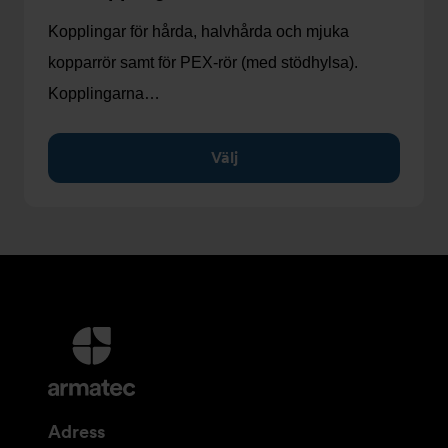
Kopplingar för hårda, halvhårda och mjuka
kopparrör samt för PEX-rör (med stödhylsa).
Kopplingarna…
Välj
Ytterligare
information
och
kontaktuppgifter
Adress