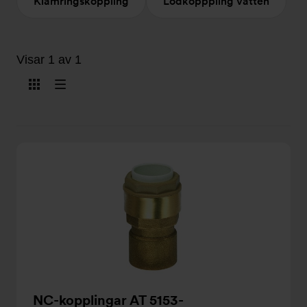
Klämringskoppling
Lödkopppling Vatten
Visar 1 av 1
Visa
Visa
som
som
kort
lista
NC-kopplingar AT 5153-