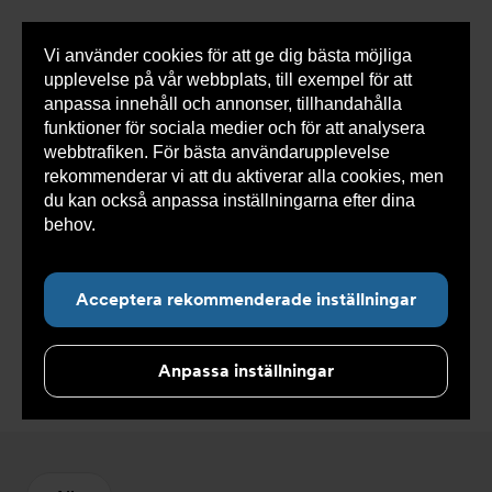
Vi använder cookies för att ge dig bästa möjliga
Visa
0 varor
Snabborder
upplevelse på vår webbplats, till exempel för att
inneh
anpassa innehåll och annonser, tillhandahålla
funktioner för sociala medier och för att analysera
webbtrafiken. För bästa användarupplevelse
Du
Armatec
>
Produkter
>
Kyla
>
Rörkopplingar
>
rekommenderar vi att du aktiverar alla cookies, men
är
NC-kopplingar
här:
du kan också anpassa inställningarna efter dina
behov.
Läs mer om våra cookies här.
Acceptera rekommenderade inställningar
NC-kopplingar
Anpassa inställningar