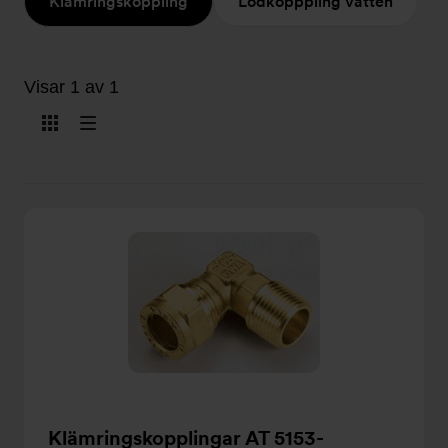
Klämringskoppling
Lödkopppling Vatten
Visar 1 av 1
Visa
Visa
som
som
kort
lista
Klämringskopplingar AT 5153-