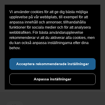
Vi använder cookies för att ge dig bästa möjliga
Visa
0 varor
Snabborder
upplevelse på vår webbplats, till exempel för att
inneh
anpassa innehåll och annonser, tillhandahålla
funktioner för sociala medier och för att analysera
webbtrafiken. För bästa användarupplevelse
Du
Armatec
>
Produkter
>
Kyla
>
Rörkopplingar
>
rekommenderar vi att du aktiverar alla cookies, men
är
Klämringskoppling
här:
du kan också anpassa inställningarna efter dina
behov.
Läs mer om våra cookies här.
Acceptera rekommenderade inställningar
Klämringskoppling
Anpassa inställningar