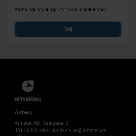
Klämringskopplingar för VVS-installationer.
Välj
Ytterligare
information
och
kontaktuppgifter
Adress
Armatec
Armatec AB, Betagatan 1
AB
431 49 Mölndal |
kundservice@armatec.se