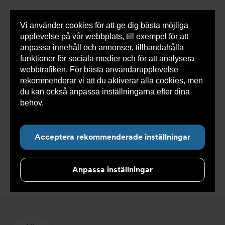
Vi använder cookies för att ge dig bästa möjliga
Visa
0 varor
Snabborder
upplevelse på vår webbplats, till exempel för att
inneh
anpassa innehåll och annonser, tillhandahålla
funktioner för sociala medier och för att analysera
webbtrafiken. För bästa användarupplevelse
Du
Armatec
>
Produkter
>
Kyla
>
Rörkopplingar
>
rekommenderar vi att du aktiverar alla cookies, men
är
Lödkopppling Vatten
här:
du kan också anpassa inställningarna efter dina
behov.
Läs mer om våra cookies här.
Acceptera rekommenderade inställningar
Lödkopppling Vatten
Anpassa inställningar