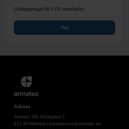
Lödkopplingar för VVS-installation.
Välj
Ytterligare
information
och
kontaktuppgifter
Adress
Armatec
Armatec AB, Betagatan 1
AB
431 49 Mölndal |
kundservice@armatec.se