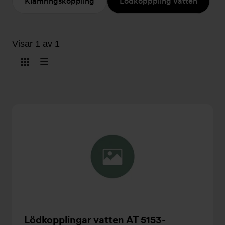
Klämringskoppling
Lödkopppling Vatten
Visar 1 av 1
Visa
Visa
som
som
kort
lista
Lödkopplingar vatten AT 5153-