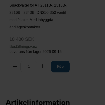
Snäckväxel för AT 2311B-, 2313B-,
2316B-, 2343B- DN250-350 ventil
med fri axel Med inbyggda
ändlägeskontakter
10 400 SEK
Beställningsvara
Leverans från lager
2026-09-15
Antal
Ta bort
Lägg till
Köp
Artikelinformation