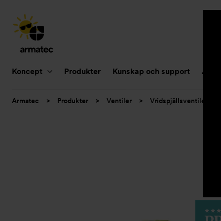
Huvudnavigering
Koncept
Produkter
Kunskap och support
Aktue
Du
Armatec
>
Produkter
>
Ventiler
>
Vridspjällsventiler
>
är
här: