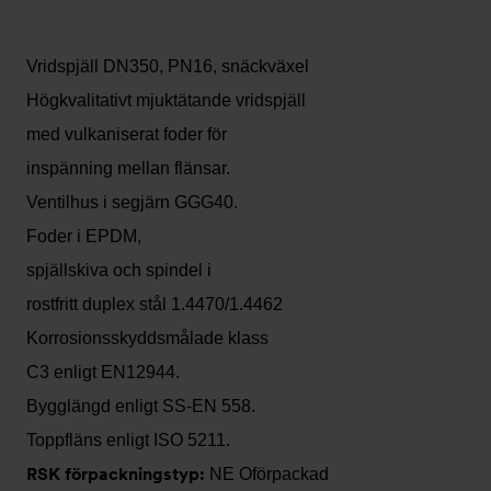
Vridspjäll DN350, PN16, snäckväxel
Högkvalitativt mjuktätande vridspjäll
med vulkaniserat foder för
inspänning mellan flänsar.
Ventilhus i segjärn GGG40.
Foder i EPDM,
spjällskiva och spindel i
rostfritt duplex stål 1.4470/1.4462
Korrosionsskyddsmålade klass
C3 enligt EN12944.
Bygglängd enligt SS-EN 558.
Toppfläns enligt ISO 5211.
RSK förpackningstyp:
NE Oförpackad