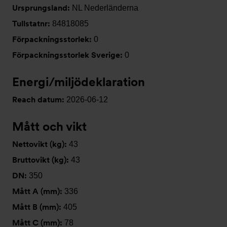
Ursprungsland:
NL Nederländerna
Tullstatnr:
84818085
Förpackningsstorlek:
0
Förpackningsstorlek Sverige:
0
Energi/miljödeklaration
Reach datum:
2026-06-12
Mått och vikt
Nettovikt (kg):
43
Bruttovikt (kg):
43
DN:
350
Mått A (mm):
336
Mått B (mm):
405
Mått C (mm):
78