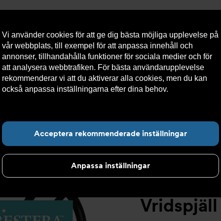
Vi använder cookies för att ge dig bästa möjliga upplevelse på
vår webbplats, till exempel för att anpassa innehåll och
annonser, tillhandahålla funktioner för sociala medier och för
att analysera webbtrafiken. För bästa användarupplevelse
llt
Om Armatec
Hållbarhet
Kontakta oss
Kundser
rekommenderar vi att du aktiverar alla cookies, men du kan
också anpassa inställningarna efter dina behov.
Läs mer om
våra cookies här.
Koncentrisk vulkaniserat foder
>
Vridspjällventil AT 2313B
>
V
Hitta det du letar e
Acceptera rekommenderade inställningar
Anpassa inställningar
Vridspjäl