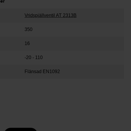
ner
Vridspjällventil AT 2313B
350
16
-20 - 110
Flänsad EN1092