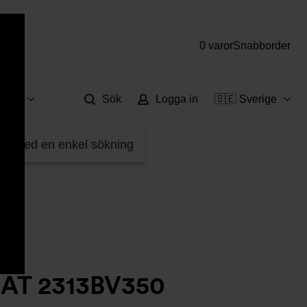
0 varor
Snabborder
Hjä
vice
Sök
Logga in
🇸🇪 Sverige
ridspjäll AT 2313BV350
fter med en enkel sökning
l AT 2313BV350