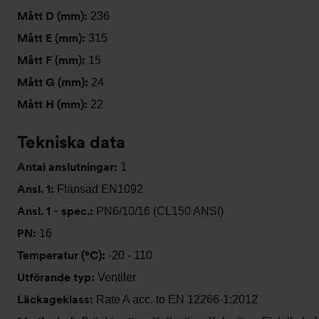
Mått D (mm):
236
Mått E (mm):
315
Mått F (mm):
15
Mått G (mm):
24
Mått H (mm):
22
Tekniska data
Antal anslutningar:
1
Ansl. 1:
Flänsad EN1092
Ansl. 1 - spec.:
PN6/10/16 (CL150 ANSI)
PN:
16
Temperatur (°C):
-20 - 110
Utförande typ:
Ventiler
Läckageklass:
Rate A acc. to EN 12266-1:2012