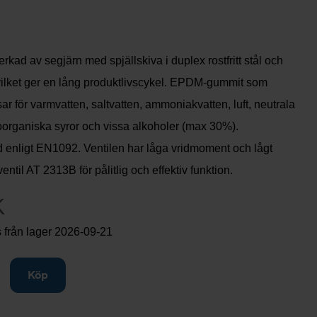
verkad av segjärn med spjällskiva i duplex rostfritt stål och
 vilket ger en lång produktlivscykel. EPDM-gummit som
ar för varmvatten, saltvatten, ammoniakvatten, luft, neutrala
oorganiska syror och vissa alkoholer (max 30%).
d enligt EN1092. Ventilen har låga vridmoment och lågt
lventil AT 2313B för pålitlig och effektiv funktion.
K
 från lager
2026-09-21
gg till
Köp