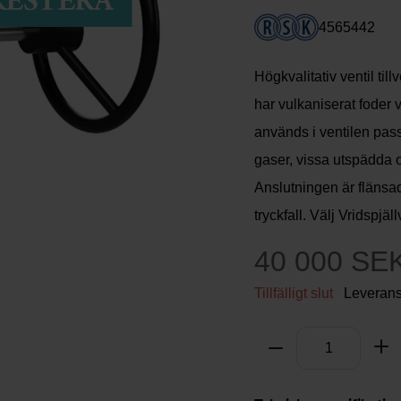
4565442
Högkvalitativ ventil till
har vulkaniserat foder
används i ventilen pass
gaser, vissa utspädda 
Anslutningen är flänsa
tryckfall. Välj Vridspjäl
40 000 SE
Tillfälligt slut
Leverans
Antal
Ta bort
Lä