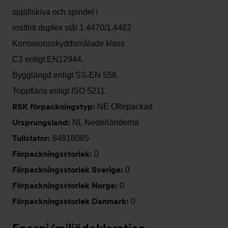
spjällskiva och spindel i
rostfritt duplex stål 1.4470/1.4462
Korrosionsskyddsmålade klass
C3 enligt EN12944.
Bygglängd enligt SS-EN 558.
Toppfläns enligt ISO 5211.
RSK förpackningstyp:
NE Oförpackad
Ursprungsland:
NL Nederländerna
Tullstatnr:
84818085
Förpackningsstorlek:
0
Förpackningsstorlek Sverige:
0
Förpackningsstorlek Norge:
0
Förpackningsstorlek Danmark:
0