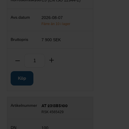
C3 (EN ISO 12944-2)
2026-08-07
Färre än 10 i lager
7 900 SEK
Antal
Ta bort
Lägg till
Köp
AT 2313BS100
RSK 4565429
100