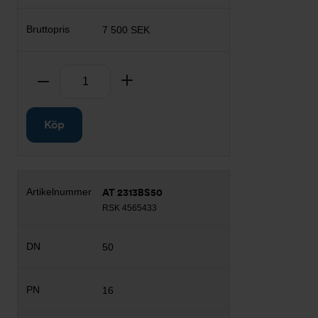
7 500 SEK
Antal
Ta bort
Lägg till
Köp
AT 2313BS50
RSK 4565433
50
16