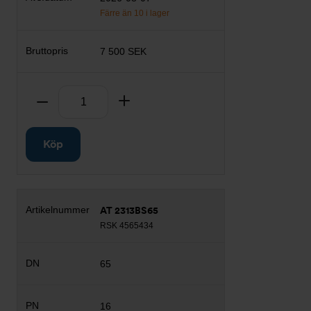
Färre än 10 i lager
7 500 SEK
Antal
Ta bort
Lägg till
Köp
AT 2313BS65
RSK 4565434
65
16