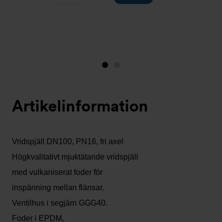
Bild
Bild
1
2
(visas
Artikelinformation
nu)
Vridspjäll DN100, PN16, fri axel
Högkvalitativt mjuktätande vridspjäll
med vulkaniserat foder för
inspänning mellan flänsar.
Ventilhus i segjärn GGG40.
Foder i EPDM,