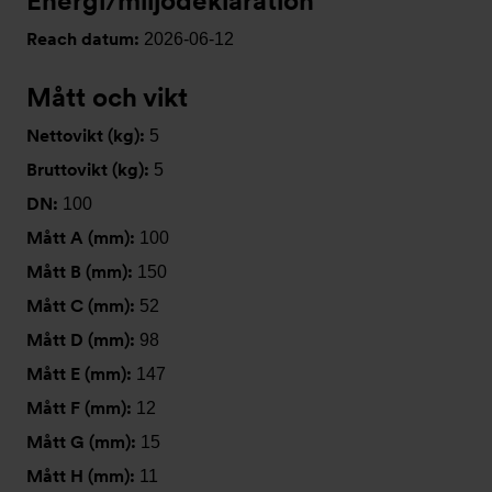
Energi/miljödeklaration
Reach datum:
2026-06-12
Mått och vikt
Nettovikt (kg):
5
Bruttovikt (kg):
5
DN:
100
Mått A (mm):
100
Mått B (mm):
150
Mått C (mm):
52
Mått D (mm):
98
Mått E (mm):
147
Mått F (mm):
12
Mått G (mm):
15
Mått H (mm):
11