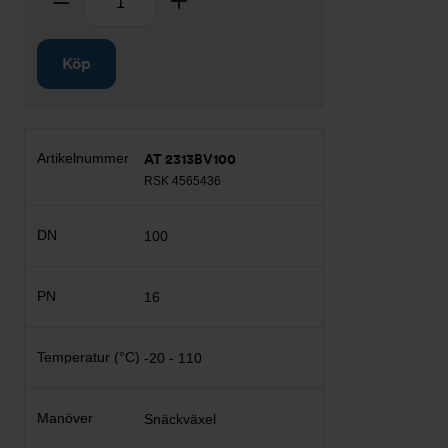
Ta bort
Lägg till
Köp
AT 2313BV100
RSK 4565436
100
16
-20 - 110
Snäckväxel