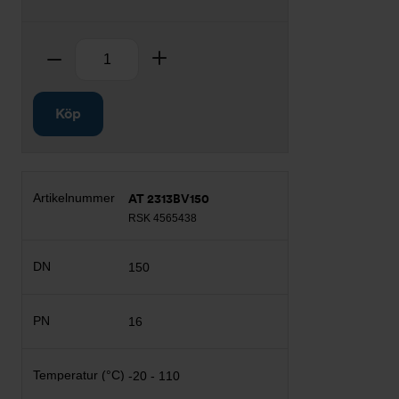
Antal
Ta bort
Lägg till
Köp
AT 2313BV150
RSK 4565438
150
16
-20 - 110