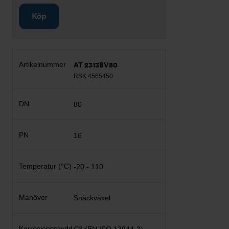
Köp
AT 2313BV80
RSK 4565450
80
16
-20 - 110
Snäckväxel