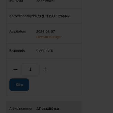
Snäckväxel
C3 (EN ISO 12944-2)
2026-08-07
Färre än 10 i lager
9 800 SEK
Antal
Ta bort
Lägg till
Köp
AT 2313BS150