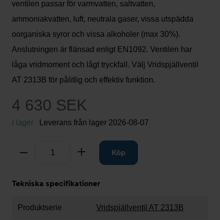
ventilen passar för varmvatten, saltvatten,
ammoniakvatten, luft, neutrala gaser, vissa utspädda
oorganiska syror och vissa alkoholer (max 30%).
Anslutningen är flänsad enligt EN1092. Ventilen har
låga vridmoment och lågt tryckfall. Välj Vridspjällventil
AT 2313B för pålitlig och effektiv funktion.
4 630 SEK
I lager
Leverans från lager
2026-08-07
Antal
Ta bort
Lägg till
Köp
Tekniska specifikationer
Produktserie
Vridspjällventil AT 2313B