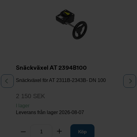
Bildspel
Snäckväxel AT 2394B100
Snäckväxel för AT 2311B-2343B- DN 100
Föregående
N
2 150 SEK
I lager
Leverans från lager
2026-08-07
Antal
Ta bort
Lägg till
Köp