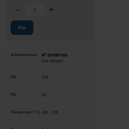
Antal
Ta bort
Lägg till
Köp
AT 2313BV125
RSK 4565437
125
16
-20 - 110