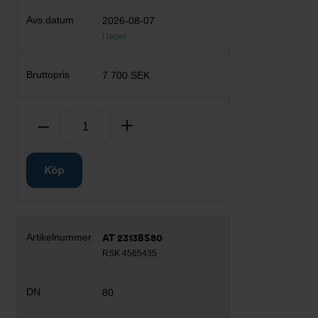
2026-08-07
I lager
7 700 SEK
Antal
Ta bort
Lägg till
Köp
AT 2313BS80
RSK 4565435
80