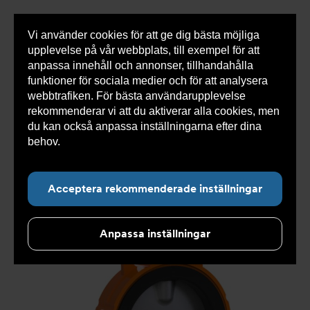
Vi använder cookies för att ge dig bästa möjliga
Visa
0 varor
Snabborder
upplevelse på vår webbplats, till exempel för att
inneh
anpassa innehåll och annonser, tillhandahålla
funktioner för sociala medier och för att analysera
webbtrafiken. För bästa användarupplevelse
Du
Armatec
>
Produkter
>
Ventiler
>
rekommenderar vi att du aktiverar alla cookies, men
är
Vridspjällsventiler
>
Koncentrisk vulkaniserat foder
>
här:
Vridspjällventil AT 2313B
>
Vridspjäll AT 2313B-100
du kan också anpassa inställningarna efter dina
behov.
Läs mer om våra cookies här.
Acceptera rekommenderade inställningar
Anpassa inställningar