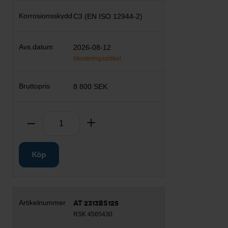
C3 (EN ISO 12944-2)
2026-08-12
Monteringsartikel
8 800 SEK
Antal
Ta bort
Lägg till
Köp
AT 2313BS125
RSK 4565430