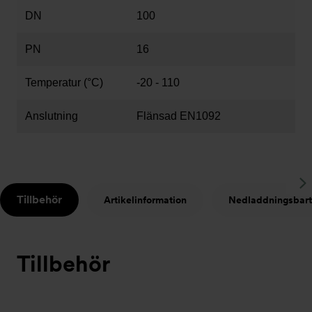
DN
100
PN
16
Temperatur (°C)
-20 - 110
Anslutning
Flänsad EN1092
S
Tillbehör
Artikelinformation
Nedladdningsbart
t
Tillbehör