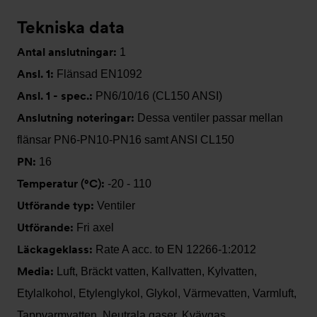
Tekniska data
Antal anslutningar:
1
Ansl. 1:
Flänsad EN1092
Ansl. 1 - spec.:
PN6/10/16 (CL150 ANSI)
Anslutning noteringar:
Dessa ventiler passar mellan
flänsar PN6-PN10-PN16 samt ANSI CL150
PN:
16
Temperatur (°C):
-20 - 110
Utförande typ:
Ventiler
Utförande:
Fri axel
Läckageklass:
Rate A acc. to EN 12266-1:2012
Media:
Luft, Bräckt vatten, Kallvatten, Kylvatten,
Etylalkohol, Etylenglykol, Glykol, Värmevatten, Varmluft,
Tappvarmvatten, Neutrala gaser, Kvävgas,