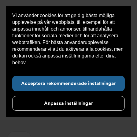
Vi använder cookies för att ge dig bästa möjliga
Visa
0 varor
Snabborder
upplevelse på vår webbplats, till exempel för att
inneh
anpassa innehåll och annonser, tillhandahålla
funktioner för sociala medier och för att analysera
webbtrafiken. För bästa användarupplevelse
Du
Armatec
>
Produkter
>
Kyla
>
Slang
>
Tillbehör
rekommenderar vi att du aktiverar alla cookies, men
är
slang
här:
du kan också anpassa inställningarna efter dina
behov.
Läs mer om våra cookies här.
Acceptera rekommenderade inställningar
Tillbehör slang
Anpassa inställningar