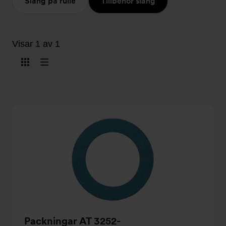
Slang på rulle
Tillbehör slang
Visar 1 av 1
Visa
Visa
som
som
kort
lista
Packningar AT 3252-