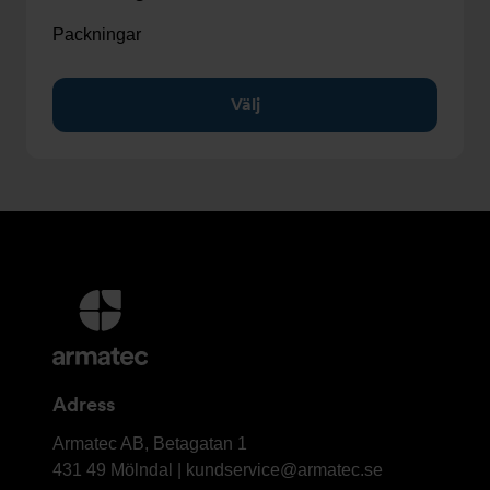
Packningar
Välj
Ytterligare
information
och
kontaktuppgifter
Adress
Armatec
Armatec AB, Betagatan 1
AB
431 49 Mölndal |
kundservice@armatec.se