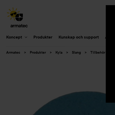
Huvudnavigering
Koncept
Produkter
Kunskap och support
Aktue
Du
Armatec
>
Produkter
>
Kyla
>
Slang
>
Tillbehör slang
är
här: