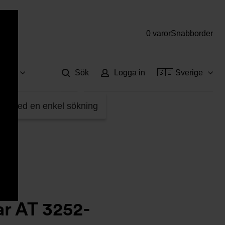
0 varor
Snabborder
Hjä
vice
Sök
Logga in
🇸🇪 Sverige
fter med en enkel sökning
r AT 3252-