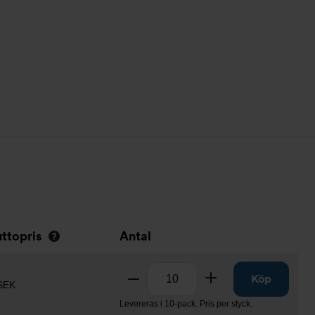
uttopris
Antal
Antal
Ta bort
Lägg till
Köp
SEK
Levereras i 10-pack. Pris per styck.