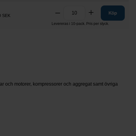
Antal
Ta bort
Lägg till
Köp
0 SEK
Levereras i 10-pack. Pris per styck.
ktar och motorer, kompressorer och aggregat samt övriga