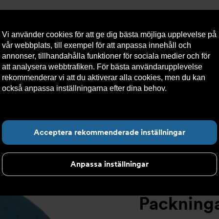
Vi använder cookies för att ge dig bästa möjliga upplevelse på
vår webbplats, till exempel för att anpassa innehåll och
annonser, tillhandahålla funktioner för sociala medier och för
att analysera webbtrafiken. För bästa användarupplevelse
llt
Om Armatec
Hållbarhet
Kontakta oss
Kundser
rekommenderar vi att du aktiverar alla cookies, men du kan
också anpassa inställningarna efter dina behov.
Läs mer om
våra cookies här.
>
Packningar AT 3252-
Hitta det du letar e
Acceptera rekommenderade inställningar
Anpassa inställningar
Packninga