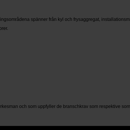
dningsområdena spänner från kyl och frysaggregat, installations
orer.
dad yrkesman och som uppfyller de branschkrav som respektive som