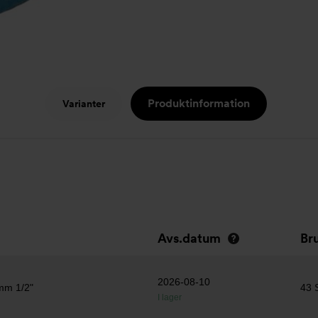
Produktinformation
Varianter
Avs.datum
Br
2026-08-10
2mm 1/2"
43 
I lager