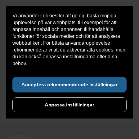
Vi använder cookies för att ge dig bästa möjliga
Visa
0 varor
Snabborder
upplevelse på vår webbplats, till exempel för att
inneh
anpassa innehåll och annonser, tillhandahålla
funktioner för sociala medier och för att analysera
webbtrafiken. För bästa användarupplevelse
Du
Armatec
>
Produkter
>
Kyla
>
Manöverdon NC
>
rekommenderar vi att du aktiverar alla cookies, men
är
Tillbehör manöverdon
här:
du kan också anpassa inställningarna efter dina
behov.
Läs mer om våra cookies här.
Acceptera rekommenderade inställningar
Tillbehör manöverdon
Anpassa inställningar