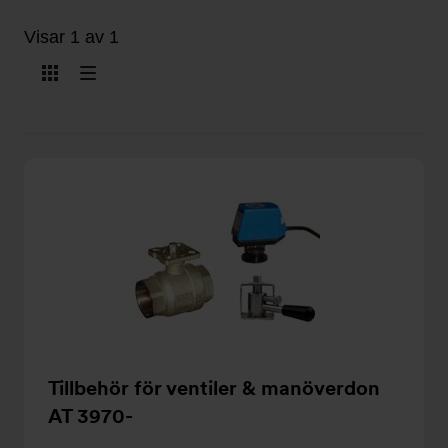
Visar 1 av 1
Visa
Visa
som
som
kort
lista
Tillbehör för ventiler & manöverdon
AT 3970-