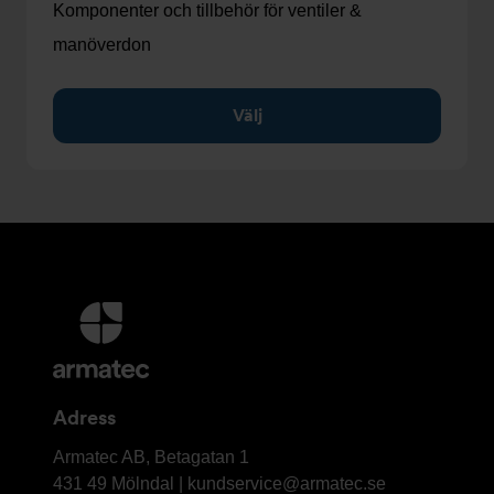
Komponenter och tillbehör för ventiler &
manöverdon
Välj
Ytterligare
information
och
kontaktuppgifter
Adress
Armatec
Armatec AB, Betagatan 1
AB
431 49 Mölndal |
kundservice@armatec.se