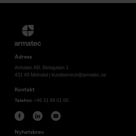
Ytterligare
information
och
kontaktuppgifter
Adress
Armatec
Armatec AB, Betagatan 1
AB
431 49 Mölndal |
kundservice@armatec.se
Kontakt
Telefon:
+46 31 89 01 00
Nyhetsbrev