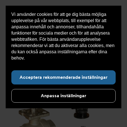
Vi använder cookies för att ge dig bästa möjliga
Visa
0 varor
Snabborder
upplevelse på vår webbplats, till exempel för att
inneh
anpassa innehåll och annonser, tillhandahålla
funktioner för sociala medier och för att analysera
webbtrafiken. För bästa användarupplevelse
Du
Armatec
>
Produkter
>
Kyla
>
Manöverdon NC
>
rekommenderar vi att du aktiverar alla cookies, men
är
Tillbehör manöverdon
>
Tillbehör för ventiler &
här:
manöverdon AT 3970-
du kan också anpassa inställningarna efter dina
behov.
Läs mer om våra cookies här.
Acceptera rekommenderade inställningar
Anpassa inställningar