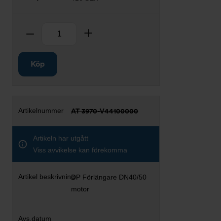
Antal
Ta bort
Lägg till
Köp
AT 3970-V44100000
Artikeln har utgått
Viss avvikelse kan förekomma
DP Förlängare DN40/50
motor