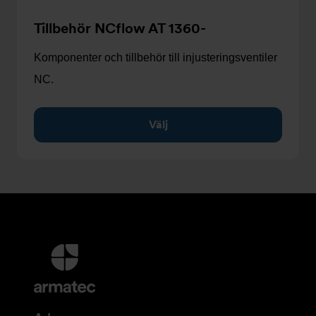
Tillbehör NCflow AT 1360-
Komponenter och tillbehör till injusteringsventiler
NC.
Välj
Ytterligare
information
och
kontaktuppgifter