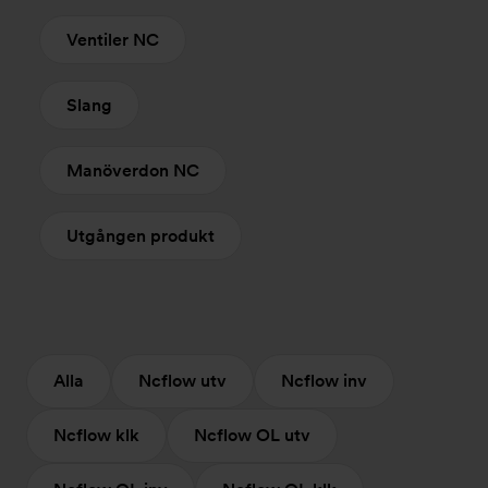
Ventiler NC
Slang
Manöverdon NC
Utgången produkt
Alla
Ncflow utv
Ncflow inv
Ncflow klk
Ncflow OL utv