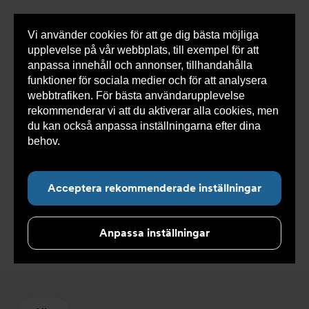
Vi använder cookies för att ge dig bästa möjliga
Visa
0 varor
Snabborder
upplevelse på vår webbplats, till exempel för att
inneh
anpassa innehåll och annonser, tillhandahålla
funktioner för sociala medier och för att analysera
webbtrafiken. För bästa användarupplevelse
Du
Armatec
>
Produkter
>
Kyla
>
Injusteringsventiler
rekommenderar vi att du aktiverar alla cookies, men
är
NC
>
Ncflow tillbehör
här:
du kan också anpassa inställningarna efter dina
behov.
Läs mer om våra cookies här.
Acceptera rekommenderade inställningar
Ncflow tillbehör
Anpassa inställningar