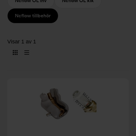
Ncflow OL inv
Ncflow OL klk
Ncflow tillbehör
Visar 1 av 1
Visa
Visa
som
som
kort
lista