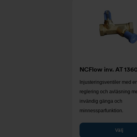
NCFlow inv. AT 136
Injusteringsventiler med e
reglering och avläsning m
invändig gänga och
minnessparfunktion.
Välj