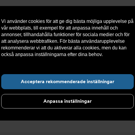
Vi använder cookies för att ge dig bästa möjliga upplevelse på
vår webbplats, till exempel för att anpassa innehåll och
annonser, tillhandahålla funktioner för sociala medier och för
att analysera webbtrafiken. För bästa användarupplevelse
llt
Om Armatec
Hållbarhet
Kontakta oss
Kundser
rekommenderar vi att du aktiverar alla cookies, men du kan
också anpassa inställningarna efter dina behov.
Läs mer om
våra cookies här.
>
Ncflow inv
Hitta det du letar e
Acceptera rekommenderade inställningar
Anpassa inställningar