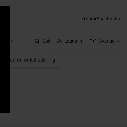
0 varor
Snabborder
Hjä
vice
Sök
Logga in
🇸🇪 Sverige
fter med en enkel sökning