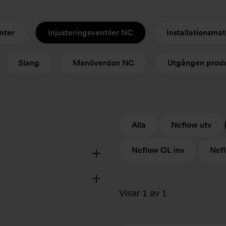
nter
Injusteringsventiler NC
Installationsmat
Slang
Manöverdon NC
Utgången prod
Alla
Ncflow utv
Ncflow OL inv
Ncf
Visar 1 av 1