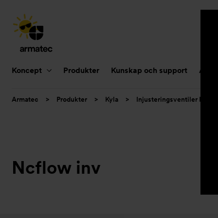
Huvudnavigering
Koncept
Produkter
Kunskap och support
Aktue
Du
Armatec
>
Produkter
>
Kyla
>
Injusteringsventiler NC
är
här:
Ncflow inv