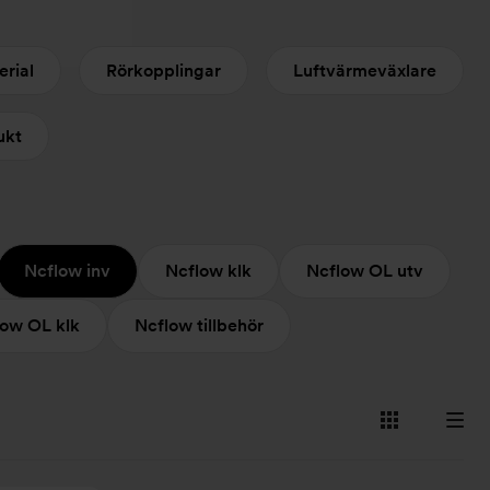
erial
Rörkopplingar
Luftvärmeväxlare
ukt
Ncflow inv
Ncflow klk
Ncflow OL utv
low OL klk
Ncflow tillbehör
Visa
Visa
som
som
kort
lista