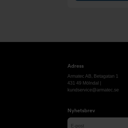
Adress
Armatec
AB
Armatec AB, Betagatan 1
431 49 Mölndal |
kundservice@armatec.se
Nyhetsbrev
E-
post