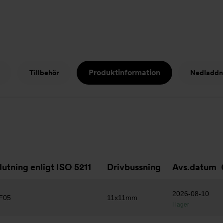
Produktinformation
Tillbehör
Nedladdn
lutning enligt ISO 5211
Drivbussning
Avs.datum
2026-08-10
F05
11x11mm
I lager