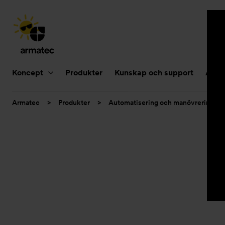
Huvudnavigering
Koncept
Produkter
Kunskap och support
Aktue
Du
Armatec
>
Produkter
>
Automatisering och manövrering
är
här: