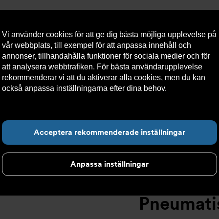
Vi använder cookies för att ge dig bästa möjliga upplevelse på
vår webbplats, till exempel för att anpassa innehåll och
annonser, tillhandahålla funktioner för sociala medier och för
att analysera webbtrafiken. För bästa användarupplevelse
llt
Om Armatec
Hållbarhet
Kontakta oss
Kundser
rekommenderar vi att du aktiverar alla cookies, men du kan
också anpassa inställningarna efter dina behov.
Läs mer om
våra cookies här.
>
Pneumatiska manöverdon
>
Rack and pinion
>
Pneumatiskt 
Hitta det du letar e
Acceptera rekommenderade inställningar
Anpassa inställningar
Pneumati