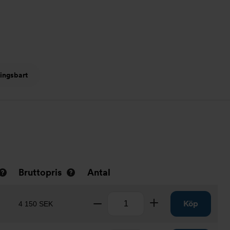
ingsbart
Bruttopris
Antal
Antal
Ta bort
Lägg till
Köp
4 150 SEK