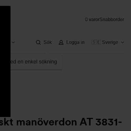
0 varor
Snabborder
Hjä
vice
Sök
Logga in
🇸🇪 Sverige
manöverdon AT 3831-
fter med en enkel sökning
skt manöverdon AT 3831-