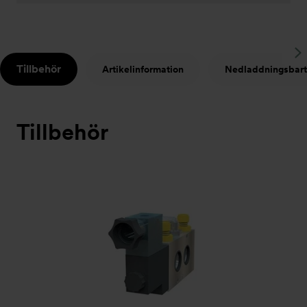
S
Tillbehör
Artikelinformation
Nedladdningsbart
t
Tillbehör
Bildspel