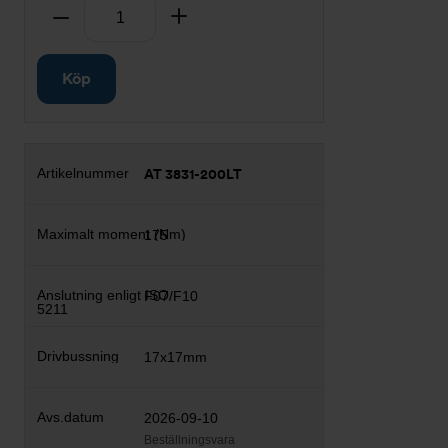
Antal
Ta bort
Lägg till
Köp
AT 3831-200LT
175
F07/F10
17x17mm
2026-09-10
Beställningsvara