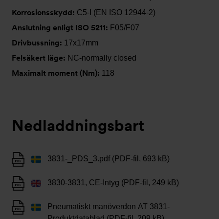
Korrosionsskydd:
C5-I (EN ISO 12944-2)
Anslutning enligt ISO 5211:
F05/F07
Drivbussning:
17x17mm
Felsäkert läge:
NC-normally closed
Maximalt moment (Nm):
118
Nedladdningsbart
3831-_PDS_3.pdf (PDF-fil, 693 kB)
3830-3831, CE-Intyg (PDF-fil, 249 kB)
Pneumatiskt manöverdon AT 3831-
Produktdatablad (PDF-fil, 209 kB)