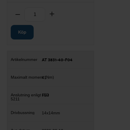
Antal
Ta bort
Lägg till
Köp
AT 3831-40-F04
41
F04
14x14mm