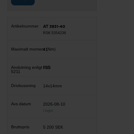
AT 3831-40
RSK 5354236
41
F05
14x14mm
2026-08-10
I lager
5 200 SEK