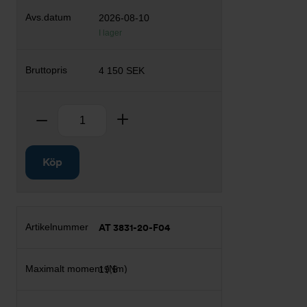
2026-08-10
I lager
4 150 SEK
Antal
Ta bort
Lägg till
Köp
AT 3831-20-F04
19,5