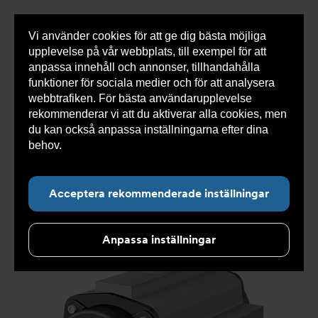
Vi använder cookies för att ge dig bästa möjliga
Visa
0 varor
Snabborder
upplevelse på vår webbplats, till exempel för att
inneh
anpassa innehåll och annonser, tillhandahålla
funktioner för sociala medier och för att analysera
webbtrafiken. För bästa användarupplevelse
Du
Armatec
>
Produkter
>
Automatisering och
rekommenderar vi att du aktiverar alla cookies, men
är
manövrering
>
Pneumatiska manöverdon
>
Rack and
här:
pinion
>
Pneumatiskt manöverdon AT 3831-
>
du kan också anpassa inställningarna efter dina
Pneumatiskt manöverdon AT 3831-130LT-1015
behov.
Läs mer om våra cookies här.
Acceptera rekommenderade inställningar
Anpassa inställningar