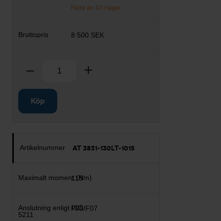
Färre än 10 i lager
8 500 SEK
Antal
Ta bort
Lägg till
Köp
AT 3831-130LT-1015
118
F05/F07