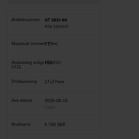
AT 3831-80
RSK 5354237
77
F05/F07
17x17mm
2026-08-10
I lager
6 700 SEK