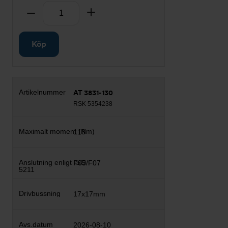
Antal
Ta bort
Lägg till
Köp
AT 3831-130
RSK 5354238
118
F05/F07
17x17mm
2026-08-10