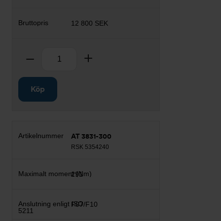
12 800 SEK
Antal
Ta bort
Lägg till
Köp
AT 3831-300
RSK 5354240
291
F07/F10