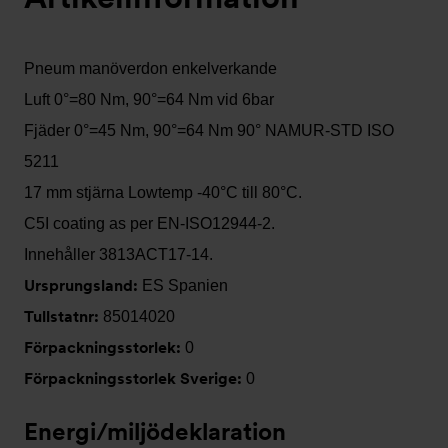
Pneum manöverdon enkelverkande
Luft 0°=80 Nm, 90°=64 Nm vid 6bar
Fjäder 0°=45 Nm, 90°=64 Nm 90° NAMUR-STD ISO
5211
17 mm stjärna Lowtemp -40°C till 80°C.
C5I coating as per EN-ISO12944-2.
Innehåller 3813ACT17-14.
Ursprungsland:
ES Spanien
Tullstatnr:
85014020
Förpackningsstorlek:
0
Förpackningsstorlek Sverige:
0
Energi/miljödeklaration