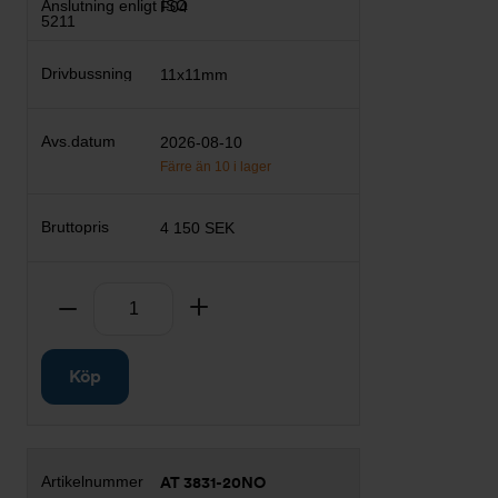
F04
11x11mm
2026-08-10
Färre än 10 i lager
4 150 SEK
Antal
Ta bort
Lägg till
Köp
AT 3831-20NO