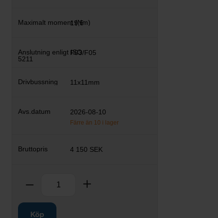
19,5
F03/F05
11x11mm
2026-08-10
Färre än 10 i lager
4 150 SEK
Antal
Ta bort
Lägg till
Köp