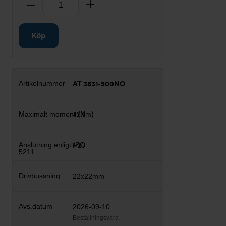
Ta bort
Lägg till
Köp
AT 3831-500NO
433
F10
22x22mm
2026-09-10
Beställningsvara