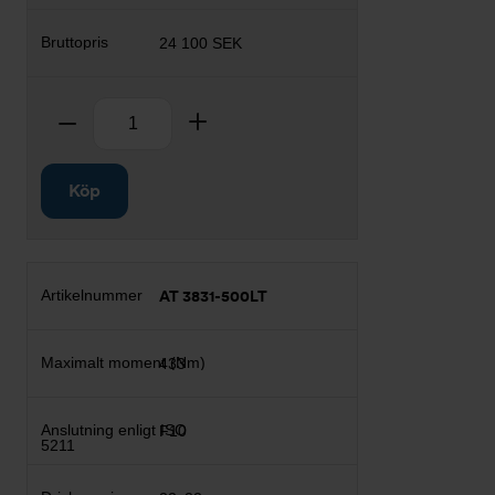
24 100 SEK
Antal
Ta bort
Lägg till
Köp
AT 3831-500LT
433
F10