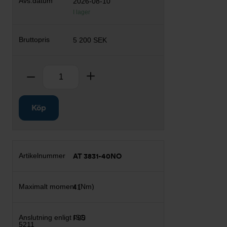
2026-08-10
I lager
5 200 SEK
Antal
Ta bort
Lägg till
Köp
AT 3831-40NO
41
F05