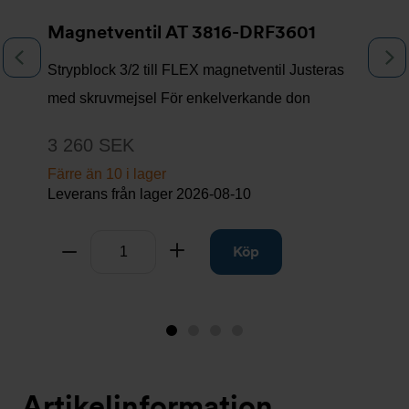
Magnetventil AT 3816-DRF3601
Föregående
N
Strypblock 3/2 till FLEX magnetventil Justeras
med skruvmejsel För enkelverkande don
3 260 SEK
Färre än 10 i lager
Leverans från lager
2026-08-10
Antal
Ta bort
Lägg till
Köp
Bild
Bild
Bild
Bild
1
2
3
4
(visas
Artikelinformation
nu)