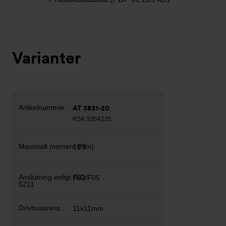
Varianter
AT 3831-20
RSK 5354235
19,5
F03/F05
11x11mm