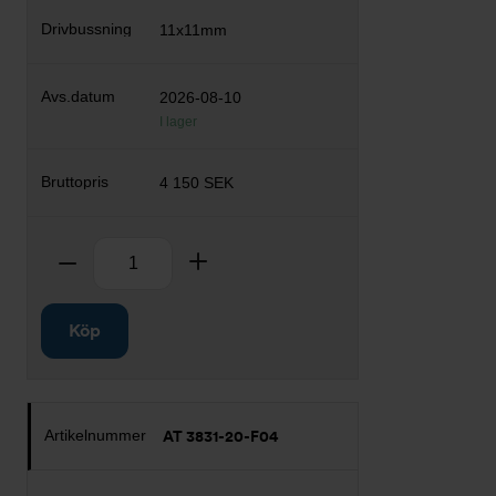
11x11mm
2026-08-10
I lager
4 150 SEK
Antal
Ta bort
Lägg till
Köp
AT 3831-20-F04