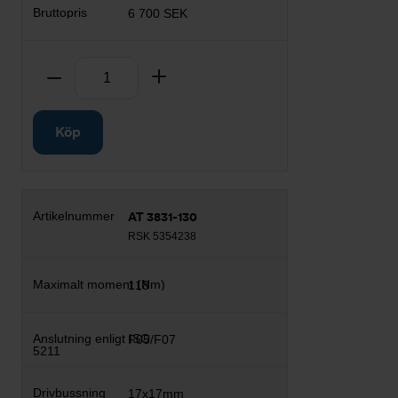
6 700 SEK
Antal
Ta bort
Lägg till
Köp
AT 3831-130
RSK 5354238
118
F05/F07
17x17mm