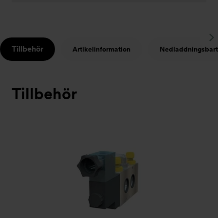
S
Tillbehör
Artikelinformation
Nedladdningsbart
t
Tillbehör
Bildspel