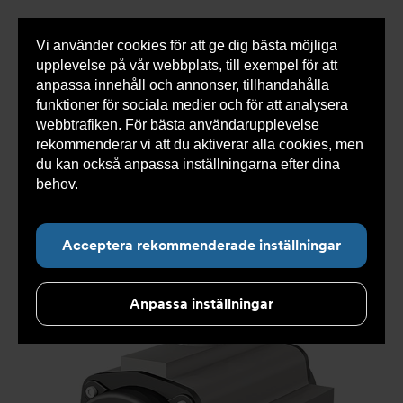
Vi använder cookies för att ge dig bästa möjliga
Visa
0 varor
Snabborder
upplevelse på vår webbplats, till exempel för att
inneh
anpassa innehåll och annonser, tillhandahålla
funktioner för sociala medier och för att analysera
webbtrafiken. För bästa användarupplevelse
Du
Armatec
>
Produkter
>
Automatisering och
rekommenderar vi att du aktiverar alla cookies, men
är
manövrering
>
Pneumatiska manöverdon
>
Rack and
här:
pinion
>
Pneumatiskt manöverdon AT 3831-
>
du kan också anpassa inställningarna efter dina
Pneumatiskt manöverdon AT 3831-20-F04
behov.
Läs mer om våra cookies här.
Acceptera rekommenderade inställningar
Anpassa inställningar