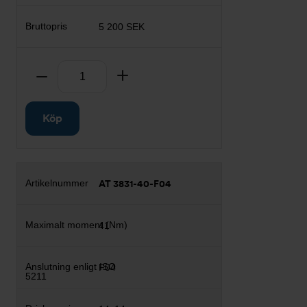
5 200 SEK
Antal
Ta bort
Lägg till
Köp
AT 3831-40-F04
41
F04