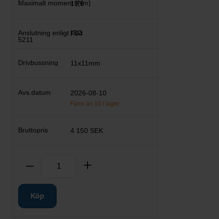
19,5
F04
11x11mm
2026-08-10
Färre än 10 i lager
4 150 SEK
Antal
Ta bort
Lägg till
Köp