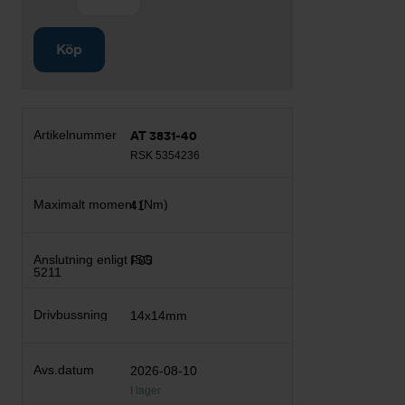
Köp
AT 3831-40
RSK 5354236
41
F05
14x14mm
2026-08-10
I lager