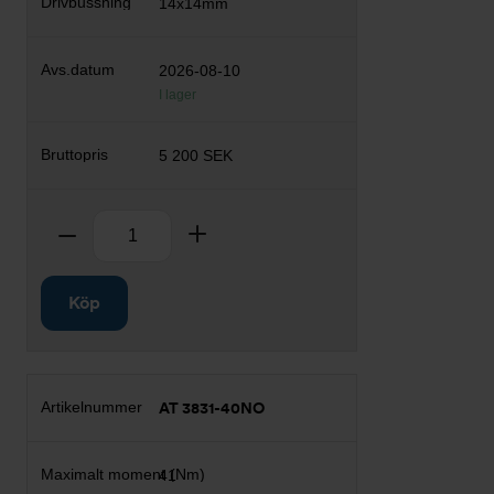
14x14mm
2026-08-10
I lager
5 200 SEK
Antal
Ta bort
Lägg till
Köp
AT 3831-40NO
41