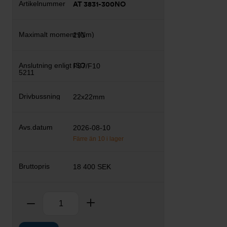
AT 3831-300NO
291
F07/F10
22x22mm
2026-08-10
Färre än 10 i lager
18 400 SEK
Antal
Ta bort
Lägg till