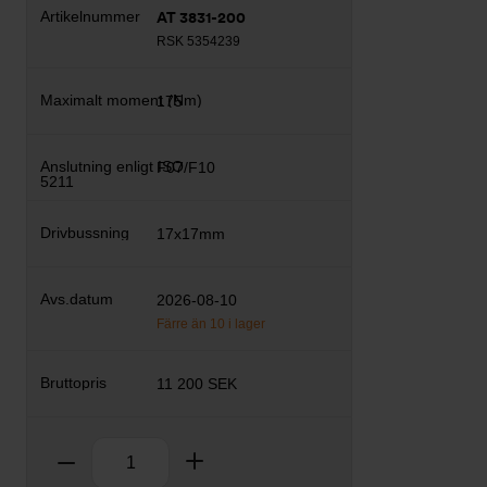
AT 3831-200
RSK 5354239
175
F07/F10
17x17mm
2026-08-10
Färre än 10 i lager
11 200 SEK
Antal
Ta bort
Lägg till