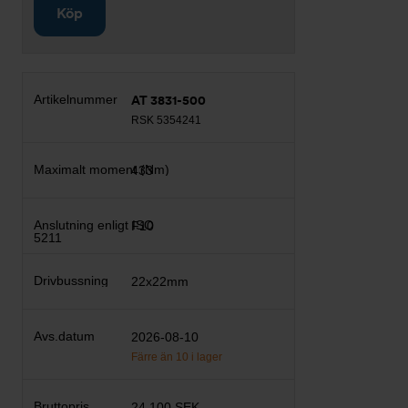
Köp
AT 3831-500
RSK 5354241
433
F10
22x22mm
2026-08-10
Färre än 10 i lager
24 100 SEK