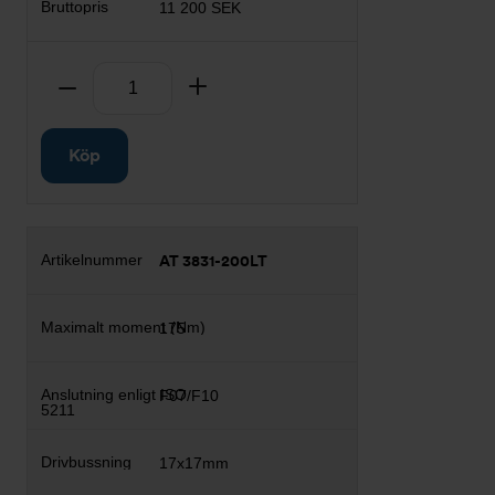
11 200 SEK
Antal
Ta bort
Lägg till
Köp
AT 3831-200LT
175
F07/F10
17x17mm