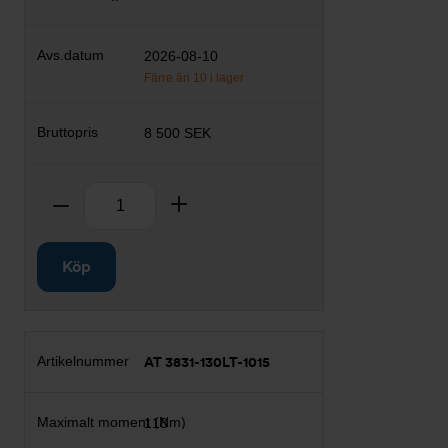
2026-08-10
Färre än 10 i lager
8 500 SEK
Antal
Ta bort
Lägg till
Köp
AT 3831-130LT-1015
118