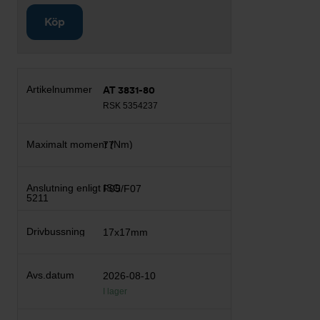
Köp
AT 3831-80
RSK 5354237
77
F05/F07
17x17mm
2026-08-10
I lager