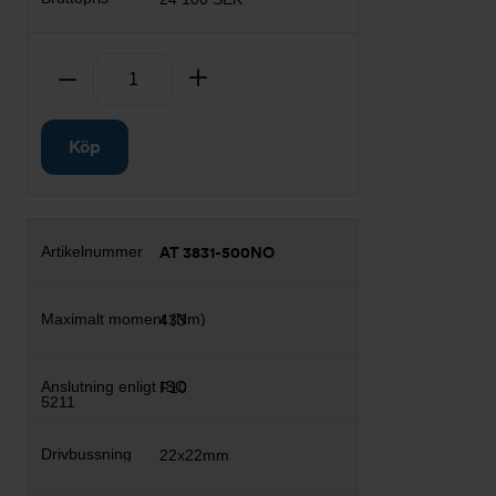
Antal
Ta bort
Lägg till
Köp
AT 3831-500NO
433
F10
22x22mm