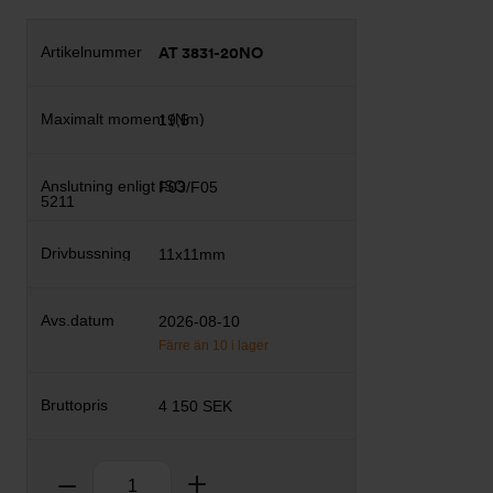
AT 3831-20NO
19,5
F03/F05
11x11mm
2026-08-10
Färre än 10 i lager
4 150 SEK
Antal
Ta bort
Lägg till