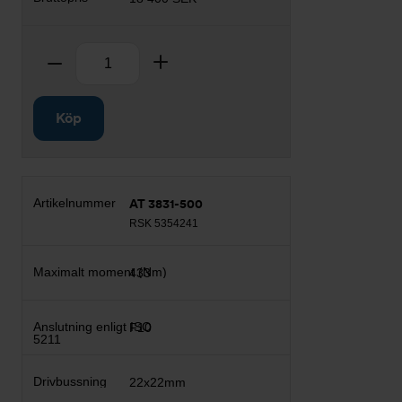
Antal
Ta bort
Lägg till
Köp
AT 3831-500
RSK 5354241
433
F10
22x22mm