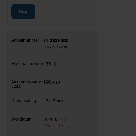
Köp
AT 3831-200
RSK 5354239
175
F07/F10
17x17mm
2026-08-07
Färre än 10 i lager