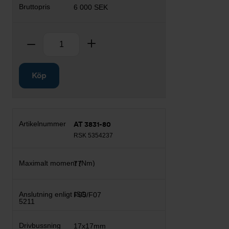
6 000 SEK
Antal
Ta bort
Lägg till
Köp
AT 3831-80
RSK 5354237
77
F05/F07
17x17mm