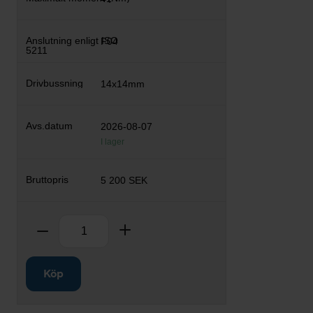
F04
14x14mm
2026-08-07
I lager
5 200 SEK
Antal
Ta bort
Lägg till
Köp