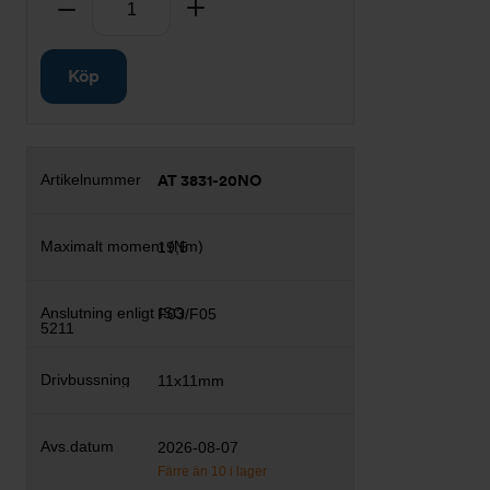
Ta bort
Lägg till
Köp
AT 3831-20NO
19,5
F03/F05
11x11mm
2026-08-07
Färre än 10 i lager