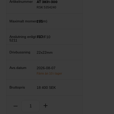
AT 3831-300
RSK 5354240
291
F07/F10
22x22mm
2026-08-07
Färre än 10 i lager
18 400 SEK
Antal
Ta bort
Lägg till