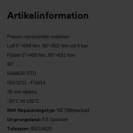
1
2
3
4
(visas
Artikelinformation
nu)
Pneum manöverdon enkelver.
Luft 0°=698 Nm, 90°=502 Nm vid 6 bar
Fjäder 0°=400 Nm, 90°=631 Nm
90°
NAMUR-STD
ISO 5211 - F10/14
36 mm stjärna
-30°C till 100°C
RSK förpackningstyp:
NE Oförpackad
Ursprungsland:
ES Spanien
Tullstatnr:
85014020