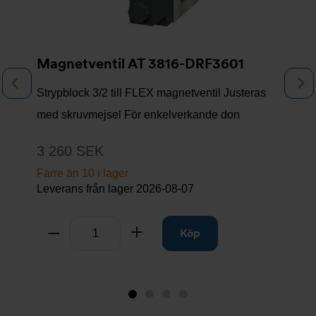
Magnetventil AT 3816-DRF3601
Föregående
N
Strypblock 3/2 till FLEX magnetventil Justeras
med skruvmejsel För enkelverkande don
3 260 SEK
Färre än 10 i lager
Leverans från lager
2026-08-07
Antal
Ta bort
Lägg till
Köp
Bild
Bild
Bild
Bild