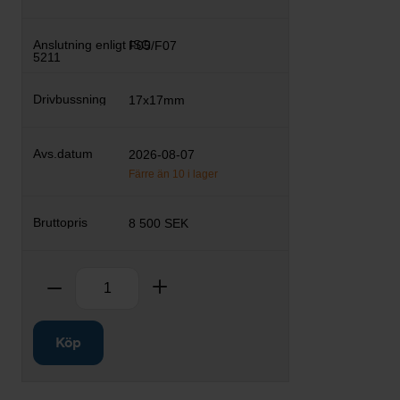
F05/F07
17x17mm
2026-08-07
Färre än 10 i lager
8 500 SEK
Antal
Ta bort
Lägg till
Köp