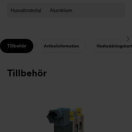
Huvudmaterial
Aluminium
S
Tillbehör
Artikelinformation
Nedladdningsbart
t
Tillbehör
Bildspel