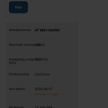
Köp
AT 3831-300NO
291
F07/F10
22x22mm
2026-08-07
Färre än 10 i lager
18 400 SEK