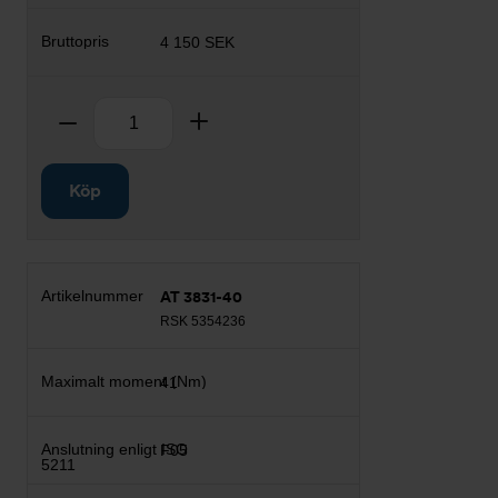
4 150 SEK
Antal
Ta bort
Lägg till
Köp
AT 3831-40
RSK 5354236
41
F05