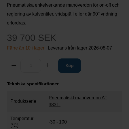
Pneumatiska enkelverkande manöverdon för on-off och
reglering av kulventiler, vridspjäll eller där 90° vridning
erfordras.
39 700 SEK
Färre än 10 i lager
Leverans från lager
2026-08-07
Antal
Ta bort
Lägg till
Köp
Tekniska specifikationer
Pneumatiskt manöverdon AT
Produktserie
3831-
Temperatur
-30 - 100
(°C)