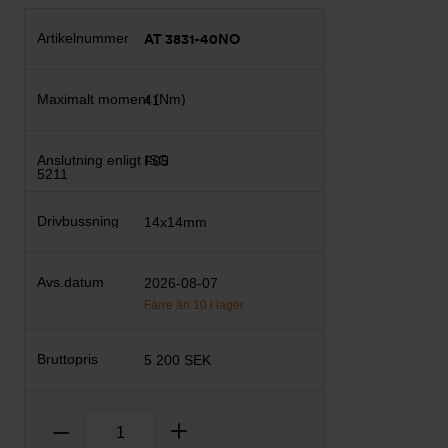
AT 3831-40NO
41
F05
14x14mm
2026-08-07
Färre än 10 i lager
5 200 SEK
Antal
Ta bort
Lägg till