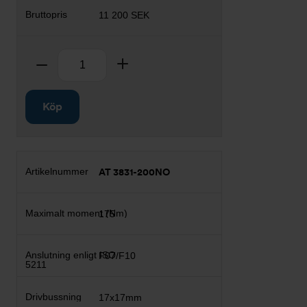
11 200 SEK
Antal
Ta bort
Lägg till
Köp
AT 3831-200NO
175
F07/F10
17x17mm