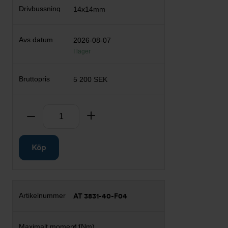
14x14mm
2026-08-07
I lager
5 200 SEK
Antal
Ta bort
Lägg till
Köp
AT 3831-40-F04
41