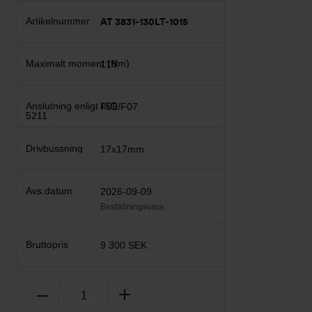
AT 3831-130LT-1015
118
F05/F07
17x17mm
2026-09-09
Beställningsvara
9 300 SEK
Antal
Ta bort
Lägg till