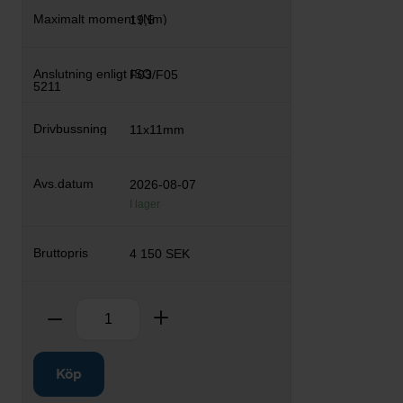
19,5
F03/F05
11x11mm
2026-08-07
I lager
4 150 SEK
Antal
Ta bort
Lägg till
Köp