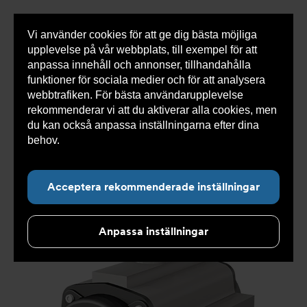
Vi använder cookies för att ge dig bästa möjliga
Visa
0 varor
Snabborder
upplevelse på vår webbplats, till exempel för att
inneh
anpassa innehåll och annonser, tillhandahålla
funktioner för sociala medier och för att analysera
webbtrafiken. För bästa användarupplevelse
Du
Armatec
>
Produkter
>
Automatisering och
rekommenderar vi att du aktiverar alla cookies, men
är
manövrering
>
Pneumatiska manöverdon
>
Rack and
här:
pinion
>
Pneumatiskt manöverdon AT 3831-
>
du kan också anpassa inställningarna efter dina
Pneumatiskt manöverdon AT 3831-1200
behov.
Läs mer om våra cookies här.
Acceptera rekommenderade inställningar
Anpassa inställningar