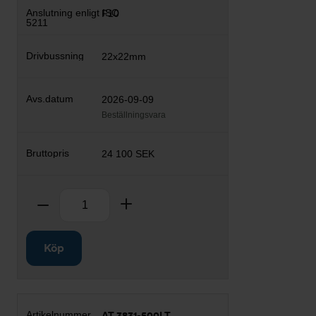
F10
22x22mm
2026-09-09
Beställningsvara
24 100 SEK
Antal
Ta bort
Lägg till
Köp
AT 3831-500LT