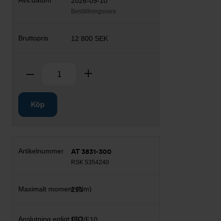
2026-09-10
Beställningsvara
12 800 SEK
Antal
Ta bort
Lägg till
Köp
AT 3831-300
RSK 5354240
291
F07/F10