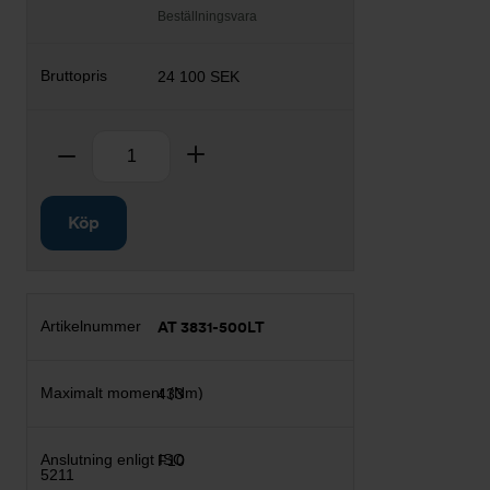
Beställningsvara
24 100 SEK
Antal
Ta bort
Lägg till
Köp
AT 3831-500LT
433
F10