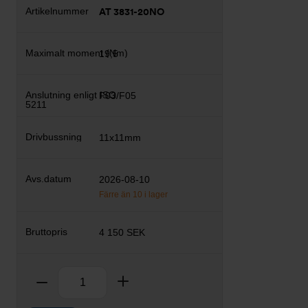
AT 3831-20NO
19,5
F03/F05
11x11mm
2026-08-10
Färre än 10 i lager
4 150 SEK
Antal
Ta bort
Lägg till