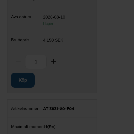
2026-08-10
I lager
4 150 SEK
Antal
Ta bort
Lägg till
Köp
AT 3831-20-F04
19,5