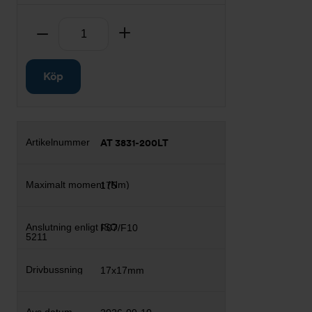
Antal
Ta bort
Lägg till
Köp
AT 3831-200LT
175
F07/F10
17x17mm