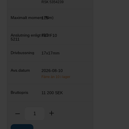
RSK 5354239
175
F07/F10
17x17mm
2026-08-10
Färre än 10 i lager
11 200 SEK
Antal
Ta bort
Lägg till