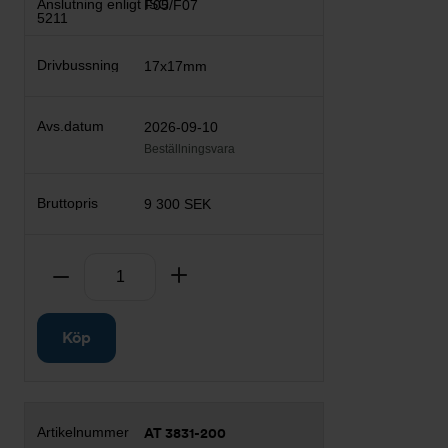
F05/F07
17x17mm
2026-09-10
Beställningsvara
9 300 SEK
Antal
Ta bort
Lägg till
Köp
AT 3831-200