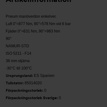
Pneum manöverdon enkelver.
Luft 0°=877 Nm, 90°=578 Nm vid 6 bar
Fjäder 0°=631 Nm, 90°=983 Nm
90°
NAMUR-STD
ISO 5211 - F14
36 mm stjärna
-30°C till 100°C
Ursprungsland:
ES Spanien
Tullstatnr:
85014020
Förpackningsstorlek:
0
Förpackningsstorlek Sverige:
0