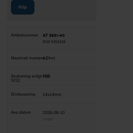
Köp
AT 3831-40
RSK 5354236
41
F05
14x14mm
2026-08-10
I lager