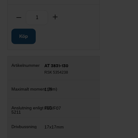
Antal
Ta bort
Lägg till
Köp
AT 3831-130
RSK 5354238
118
F05/F07
17x17mm