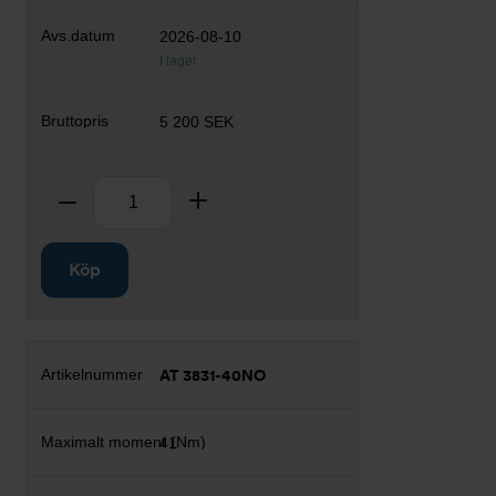
2026-08-10
I lager
5 200 SEK
Antal
Ta bort
Lägg till
Köp
AT 3831-40NO
41