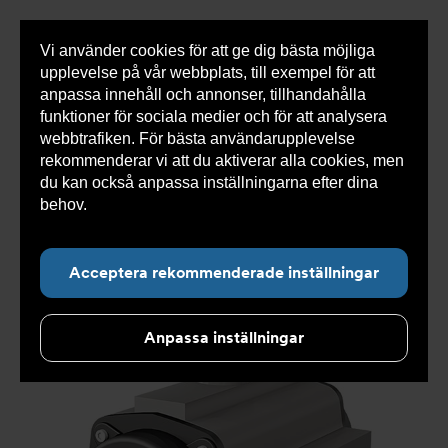
Vi använder cookies för att ge dig bästa möjliga
Visa
0 varor
Snabborder
upplevelse på vår webbplats, till exempel för att
inneh
anpassa innehåll och annonser, tillhandahålla
funktioner för sociala medier och för att analysera
webbtrafiken. För bästa användarupplevelse
Du
Armatec
>
Produkter
>
Automatisering och
rekommenderar vi att du aktiverar alla cookies, men
är
manövrering
>
Pneumatiska manöverdon
>
Rack and
här:
pinion
>
Pneumatiskt manöverdon AT 3831-
>
du kan också anpassa inställningarna efter dina
Pneumatiskt manöverdon AT 3831-1750NO
behov.
Läs mer om våra cookies här.
Acceptera rekommenderade inställningar
Anpassa inställningar