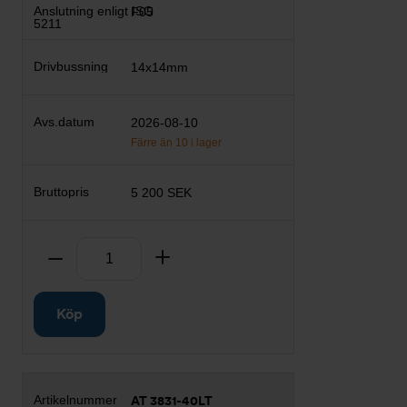
F05
14x14mm
2026-08-10
Färre än 10 i lager
5 200 SEK
Antal
Ta bort
Lägg till
Köp
AT 3831-40LT