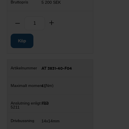
5 200 SEK
Antal
Ta bort
Lägg till
Köp
AT 3831-40-F04
41
F04
14x14mm