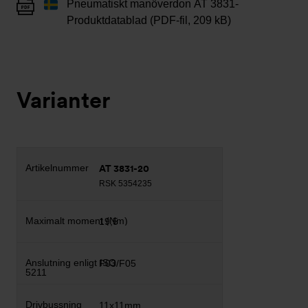
Pneumatiskt manöverdon AT 3831-
Produktdatablad (PDF-fil, 209 kB)
Varianter
AT 3831-20
RSK 5354235
19,5
F03/F05
11x11mm