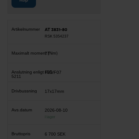
AT 3831-80
RSK 5354237
77
F05/F07
17x17mm
2026-08-10
I lager
6 700 SEK