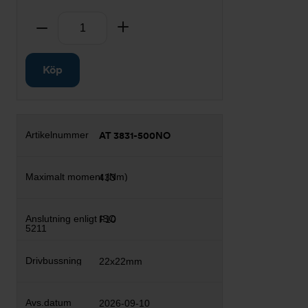
Antal
Ta bort
Lägg till
Köp
AT 3831-500NO
433
F10
22x22mm
2026-09-10