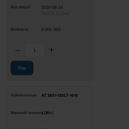
2026-08-10
Färre än 10 i lager
8 500 SEK
Antal
Ta bort
Lägg till
Köp
AT 3831-130LT-1015
118