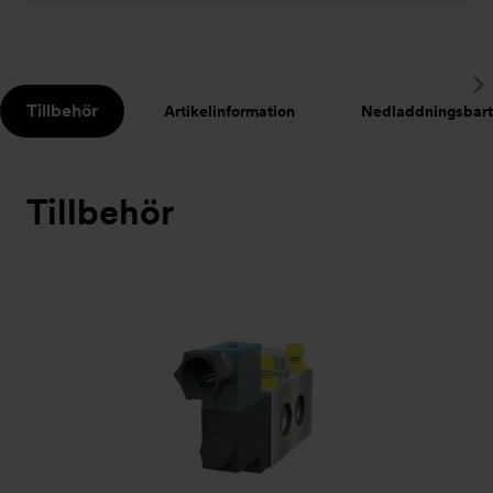
S
Tillbehör
Artikelinformation
Nedladdningsbart
t
Tillbehör
Bildspel