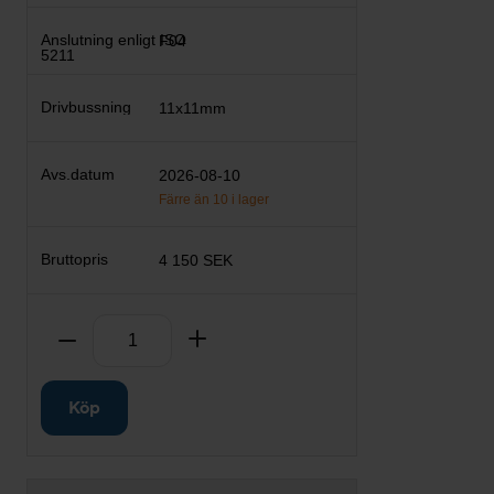
F04
11x11mm
2026-08-10
Färre än 10 i lager
4 150 SEK
Antal
Ta bort
Lägg till
Köp