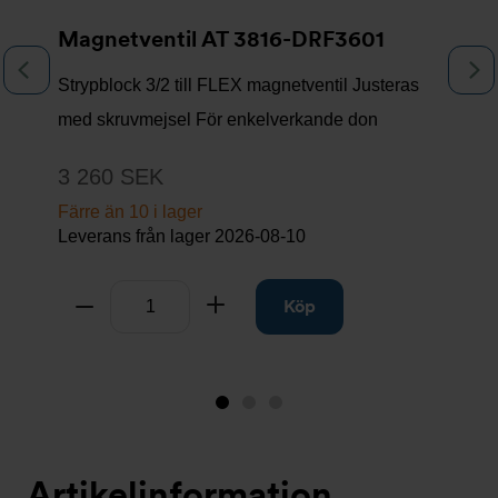
Magnetventil AT 3816-DRF3601
Föregående
N
Strypblock 3/2 till FLEX magnetventil Justeras
med skruvmejsel För enkelverkande don
3 260 SEK
Färre än 10 i lager
Leverans från lager
2026-08-10
Antal
Ta bort
Lägg till
Köp
Bild
Bild
Bild
1
2
3
(visas
Artikelinformation
nu)