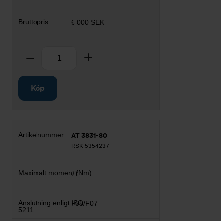
6 000 SEK
Antal
Ta bort
Lägg till
Köp
AT 3831-80
RSK 5354237
77
F05/F07