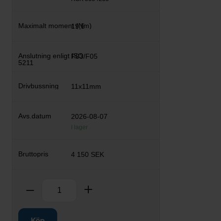
19,5
F03/F05
11x11mm
2026-08-07
I lager
4 150 SEK
Antal
Ta bort
Lägg till
Köp