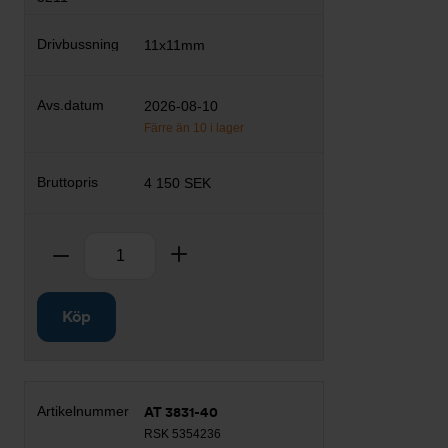
11x11mm
2026-08-10
Färre än 10 i lager
4 150 SEK
Antal
Ta bort
Lägg till
Köp
AT 3831-40
RSK 5354236