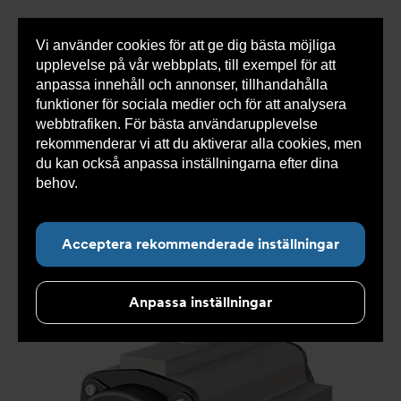
Vi använder cookies för att ge dig bästa möjliga
Visa
0 varor
Snabborder
upplevelse på vår webbplats, till exempel för att
inneh
anpassa innehåll och annonser, tillhandahålla
funktioner för sociala medier och för att analysera
webbtrafiken. För bästa användarupplevelse
Du
Armatec
>
Produkter
>
Automatisering och
rekommenderar vi att du aktiverar alla cookies, men
är
manövrering
>
Pneumatiska manöverdon
>
Rack and
här:
pinion
>
Pneumatiskt manöverdon AT 3831-
>
du kan också anpassa inställningarna efter dina
Pneumatiskt manöverdon AT 3831-200LT
behov.
Läs mer om våra cookies här.
Acceptera rekommenderade inställningar
Anpassa inställningar