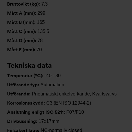
Bruttovikt (kg):
7.3
Mått A (mm):
299
Mått B (mm):
165
Mått C (mm):
135.5
Mått D (mm):
78
Mått E (mm):
70
Tekniska data
Temperatur (°C):
-40 - 80
Utförande typ:
Automation
Utförande:
Pneumatiskt enkelverkande, Kvartsvarvs
Korrosionsskydd:
C3 (EN ISO 12944-2)
Anslutning enligt ISO 5211:
F07/F10
Drivbussning:
17x17mm
Felsäkert läge:
NC-normally closed