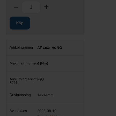
Antal
Ta bort
Lägg till
Köp
AT 3831-40NO
41
F05
14x14mm
2026-08-10