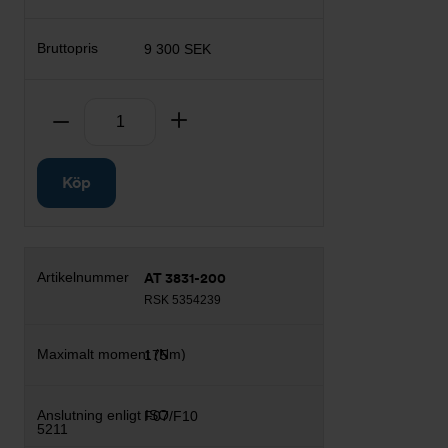
9 300 SEK
Antal
Ta bort
Lägg till
Köp
AT 3831-200
RSK 5354239
175
F07/F10