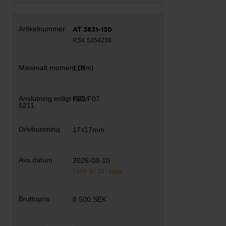
AT 3831-130
RSK 5354238
118
F05/F07
17x17mm
2026-08-10
Färre än 10 i lager
8 500 SEK