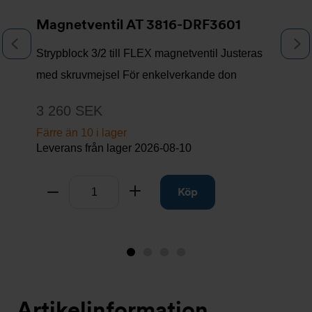
Magnetventil AT 3816-DRF3601
Föregående
N
Strypblock 3/2 till FLEX magnetventil Justeras
med skruvmejsel För enkelverkande don
3 260 SEK
Färre än 10 i lager
Leverans från lager
2026-08-10
Antal
Ta bort
Lägg till
Köp
Bild
Bild
Bild
Bild
1
2
3
4
(visas
Artikelinformation
nu)