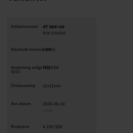
AT 3831-20
RSK 5354235
19,5
F03/F05
11x11mm
2026-08-10
I lager
4 150 SEK