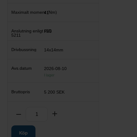
41
F05
14x14mm
2026-08-10
I lager
5 200 SEK
Antal
Ta bort
Lägg till
Köp