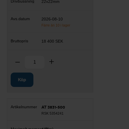
22x22mm
2026-08-10
Färre än 10 i lager
18 400 SEK
Antal
Ta bort
Lägg till
Köp
AT 3831-500
RSK 5354241