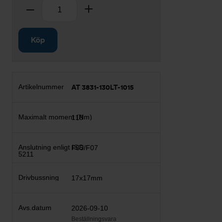
Antal
Ta bort
Lägg till
Köp
AT 3831-130LT-1015
118
F05/F07
17x17mm
2026-09-10
Beställningsvara