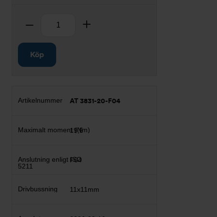
Antal
Ta bort
Lägg till
Köp
AT 3831-20-F04
19,5
F04
11x11mm