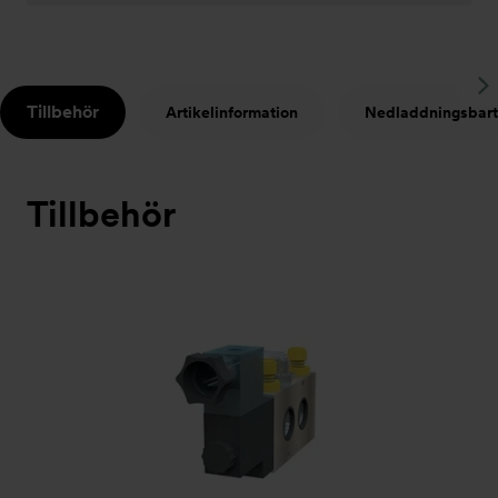
S
Tillbehör
Artikelinformation
Nedladdningsbart
t
Tillbehör
Bildspel