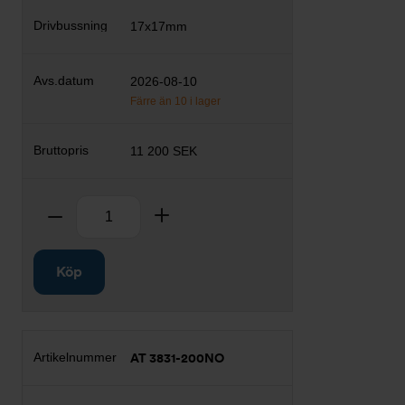
17x17mm
2026-08-10
Färre än 10 i lager
11 200 SEK
Antal
Ta bort
Lägg till
Köp
AT 3831-200NO