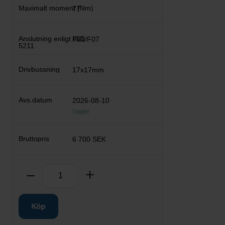
77
F05/F07
17x17mm
2026-08-10
I lager
6 700 SEK
Antal
Ta bort
Lägg till
Köp