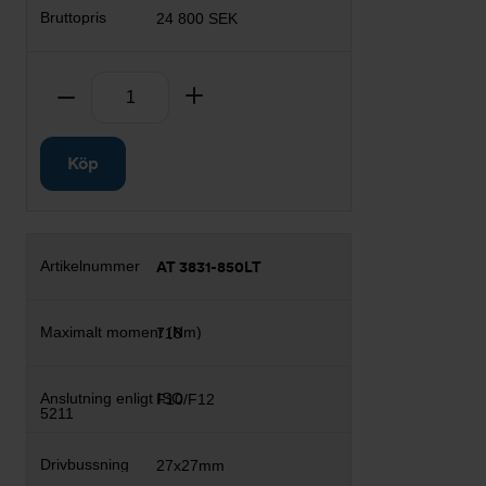
24 800 SEK
Antal
Ta bort
Lägg till
Köp
AT 3831-850LT
718
F10/F12
27x27mm