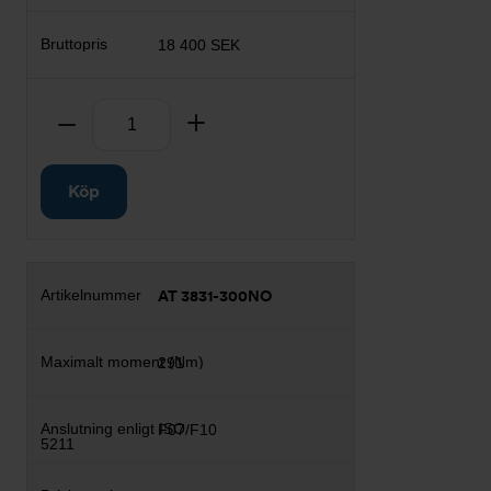
18 400 SEK
Antal
Ta bort
Lägg till
Köp
AT 3831-300NO
291
F07/F10