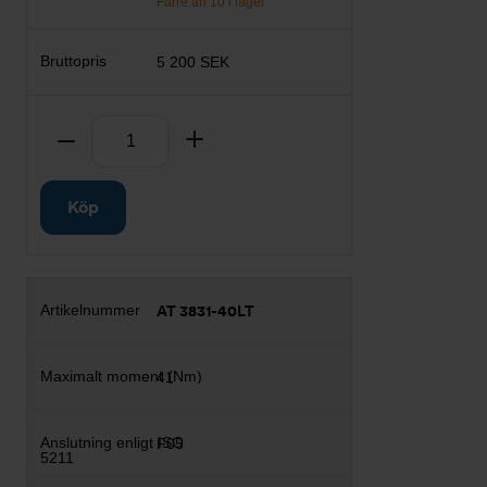
Färre än 10 i lager
5 200 SEK
Antal
Ta bort
Lägg till
Köp
AT 3831-40LT
41
F05