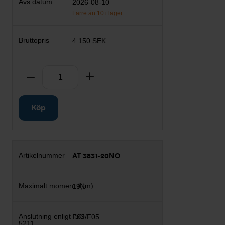
2026-08-10
Färre än 10 i lager
4 150 SEK
Antal
Ta bort
Lägg till
Köp
AT 3831-20NO
19,5
F03/F05