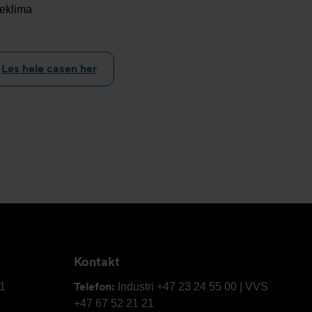
eklima
Les hele casen her
Kontakt
Telefon:
61
Industri +47 23 24 55 00 | VVS
+47 67 52 21 21