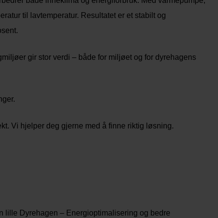
forbedrer både inneklima og energiforbruk. Med varmepumpe,
tur til lavtemperatur. Resultatet er et stabilt og
osent.
iljøer gir stor verdi – både for miljøet og for dyrehagens
nger.
ekt. Vi hjelper deg gjerne med å finne riktig løsning.
 lille Dyrehagen – Energioptimalisering og bedre