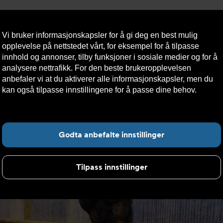
Vi bruker informasjonskapsler for å gi deg en best mulig
opplevelse på nettstedet vårt, for eksempel for å tilpasse
innhold og annonser, tilby funksjoner i sosiale medier og for å
analysere nettrafikk. For den beste brukeropplevelsen
Nyheter
Om oss
Kontakt oss
Nettbutikk
Bærekraft
anbefaler vi at du aktiverer alle informasjonskapsler, men du
kan også tilpasse innstillingene for å passe dine behov.
Les
mer om informasjonskapsler her.
 energibesparelse for Den lille Dyrehagen
Fin
Godta anbefalte innstillinger
Tilpass innstillinger