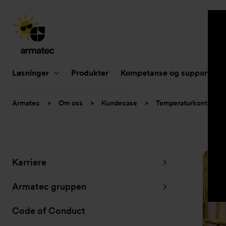
Hovednavigasjon
Løsninger
Produkter
Kompetanse og support
Du
Armatec
>
Om oss
>
Kundecase
>
Temperaturkontroll og
er
her:
Undernavigasjon
Karriere
for
”Om
Armatec gruppen
oss”
Code of Conduct