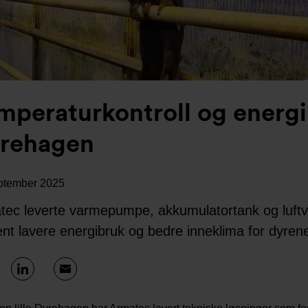
mperaturkontroll og energib
rehagen
ptember 2025
ec leverte varmepumpe, akkumulatortank og luftvift
nt lavere energibruk og bedre inneklima for dyren