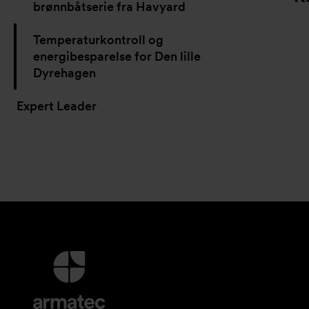
brønnbåtserie fra Havyard
Temperaturkontroll og
energibesparelse for Den lille
Dyrehagen
Expert Leader
Mer
informasjon
og
kontaktinformasjon