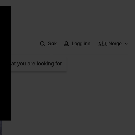
Hje
Søk
Logg inn
🇳🇴 Norge
d what you are looking for