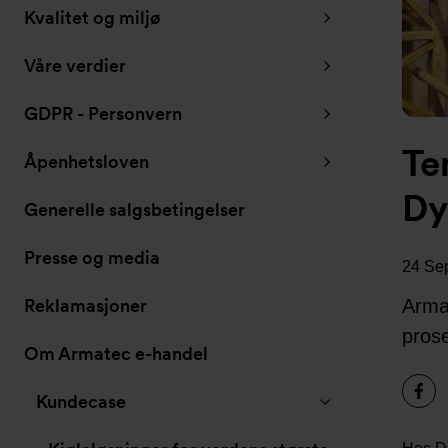
Kvalitet og miljø
Våre verdier
GDPR - Personvern
Te
Åpenhetsloven
Dy
Generelle salgsbetingelser
Presse og media
24 Se
Reklamasjoner
Armat
prose
Om Armatec e-handel
Kundecase