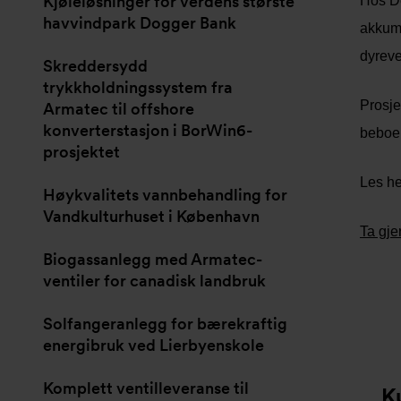
Kjøleløsninger for verdens største
Hos De
havvindpark Dogger Bank
akkumu
dyreve
Skreddersydd
trykkholdningssystem fra
Prosje
Armatec til offshore
konverterstasjon i BorWin6-
beboe
prosjektet
Les he
Høykvalitets vannbehandling for
Vandkulturhuset i København
Ta gje
Biogassanlegg med Armatec-
ventiler for canadisk landbruk
Solfangeranlegg for bærekraftig
energibruk ved Lierbyenskole
Komplett ventilleveranse til
K