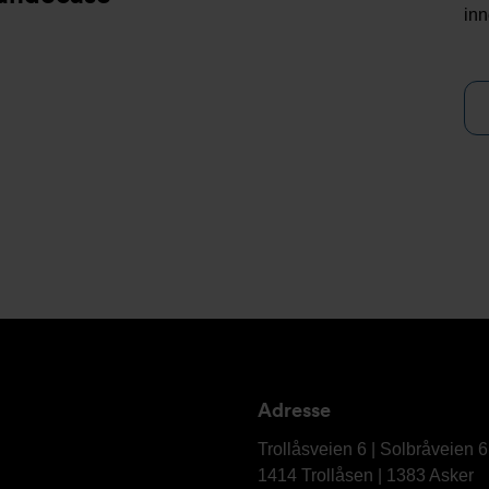
inn
Adresse
Armatec
AS
Trollåsveien 6 | Solbråveien 
1414 Trollåsen | 1383 Asker