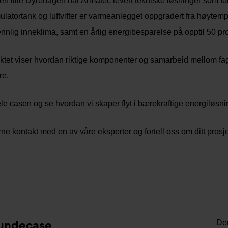
n lille Dyrehagen har Armatec levert tekniske løsninger som 
latortank og luftvifter er varmeanlegget oppgradert fra høytempera
nnlig inneklima, samt en årlig energibesparelse på opptil 50 pr
ktet viser hvordan riktige komponenter og samarbeid mellom fagm
re.
le casen og se hvordan vi skaper flyt i bærekraftige energiløsni
rne kontakt med en av våre eksperter
og fortell oss om ditt prosj
undecase
Den