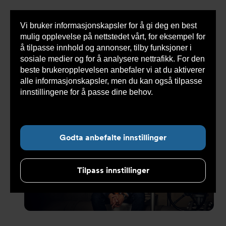
Vi bruker informasjonskapsler for å gi deg en best
Sho
mulig opplevelse på nettstedet vårt, for eksempel for
cont
å tilpasse innhold og annonser, tilby funksjoner i
sosiale medier og for å analysere nettrafikk. For den
beste brukeropplevelsen anbefaler vi at du aktiverer
alle informasjonskapsler, men du kan også tilpasse
Undernavigasjon for ”Om oss”
innstillingene for å passe dine behov.
Les mer om
informasjonskapsler her.
Godta anbefalte innstillinger
Tilpass innstillinger