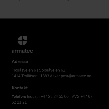
Mer
informasjon
og
kontaktinformasjon
Adresse
Armatec
Trollåsveien 6 | Solbråveien 61
AS
1414 Trollåsen | 1383 Asker
post@armatec.no
Kontakt
Telefon:
Industri +47 23 24 55 00 | VVS +47 67
52 21 21