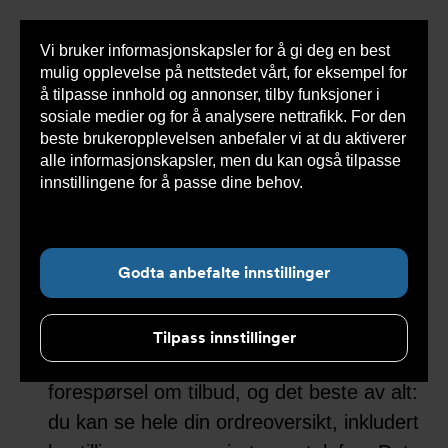
Vi bruker informasjonskapsler for å gi deg en best
Sho
mulig opplevelse på nettstedet vårt, for eksempel for
cont
å tilpasse innhold og annonser, tilby funksjoner i
sosiale medier og for å analysere nettrafikk. For den
beste brukeropplevelsen anbefaler vi at du aktiverer
alle informasjonskapsler, men du kan også tilpasse
Undernavigasjon for ”Om oss”
innstillingene for å passe dine behov.
Les mer om
informasjonskapsler her.
Om Armatec e-handel
Godta anbefalte innstillinger
I vår e-handel finner du produkter, teknisk
informasjon og nettopriser samlet på ett
Tilpass innstillinger
sted. Du har enkel tilgang til å sende
forespørsel om tilbud, og det beste av alt:
du kan se hele din ordreoversikt, inkludert