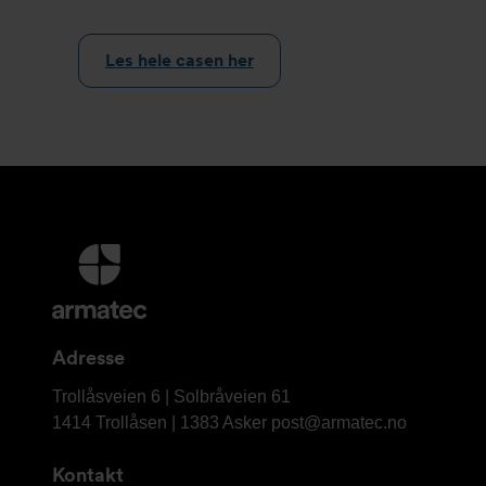
Les hele casen her
Mer
informasjon
og
kontaktinformasjon
Adresse
Armatec
Trollåsveien 6 | Solbråveien 61
AS
1414 Trollåsen | 1383 Asker
post@armatec.no
Kontakt