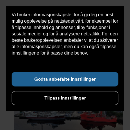
Vi bruker informasjonskapsler for å gi deg en best
Sho
mulig opplevelse på nettstedet vårt, for eksempel for
cont
å tilpasse innhold og annonser, tilby funksjoner i
sosiale medier og for å analysere nettrafikk. For den
beste brukeropplevelsen anbefaler vi at du aktiverer
Du
Armatec
>
Om oss
>
Kundecase
>
Komplett
alle informasjonskapsler, men du kan også tilpasse
er
ventilleveranse til brønnbåtserie fra Havyard
her:
innstillingene for å passe dine behov.
Les mer om
informasjonskapsler her.
Undernavigasjon for ”Om oss”
Godta anbefalte innstillinger
Tilpass innstillinger