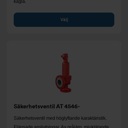
kägla.
Välj
Säkerhetsventil AT 4546-
Säkerhetsventil med höglyftande karaktäristik.
Flänsade anslutningar. Av gråjärn, mjuktätande