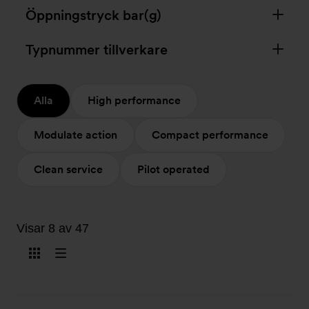
Öppningstryck bar(g)
Typnummer tillverkare
Alla
High performance
Modulate action
Compact performance
Clean service
Pilot operated
Visar 8 av 47
Visa
Visa
som
som
kort
lista