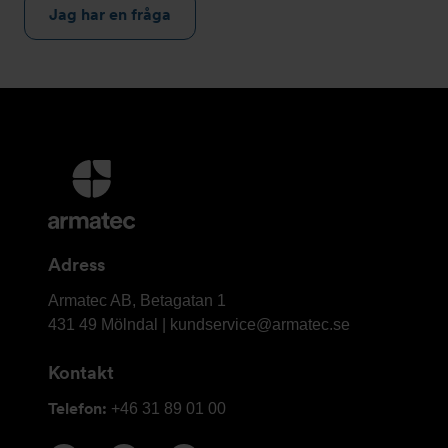
Jag har en fråga
Ytterligare
information
och
kontaktuppgifter
Adress
Armatec
Armatec AB, Betagatan 1
AB
431 49 Mölndal |
kundservice@armatec.se
Kontakt
Telefon:
+46 31 89 01 00