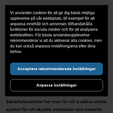
Vi använder cookies för att ge dig bästa möjliga
Visa
0 varor
Snabborder
upplevelse på vår webbplats, till exempel för att
inneh
anpassa innehåll och annonser, tillhandahålla
funktioner för sociala medier och för att analysera
webbtrafiken. För bästa användarupplevelse
Du
Armatec
>
Produkter
>
Tryckavsäkring
>
rekommenderar vi att du aktiverar alla cookies, men
är
Industriella säkerhetsventiler
här:
du kan också anpassa inställningarna efter dina
behov.
Läs mer om våra cookies här.
Acceptera rekommenderade inställningar
Industriella
säkerhetsventiler
Anpassa inställningar
Säkerhetsventiler har man för att avsäkra slutna
system för att skydda människor och materiel