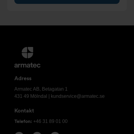
Ytterligare
information
och
kontaktuppgifter
Adress
Armatec
Armatec AB, Betagatan 1
AB
431 49 Mölndal |
kundservice@armatec.se
Kontakt
Telefon:
+46 31 89 01 00