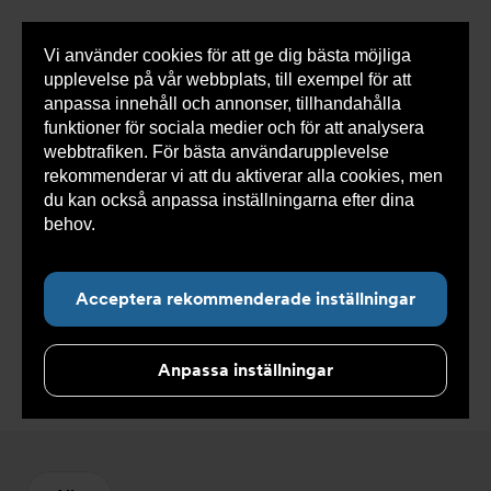
Vi använder cookies för att ge dig bästa möjliga
Visa
0 varor
Snabborder
upplevelse på vår webbplats, till exempel för att
inneh
anpassa innehåll och annonser, tillhandahålla
funktioner för sociala medier och för att analysera
webbtrafiken. För bästa användarupplevelse
Du
Armatec
>
Produkter
>
Tryckavsäkring
>
rekommenderar vi att du aktiverar alla cookies, men
är
Utgången produkt
här:
du kan också anpassa inställningarna efter dina
behov.
Läs mer om våra cookies här.
Acceptera rekommenderade inställningar
Utgången produkt
Anpassa inställningar