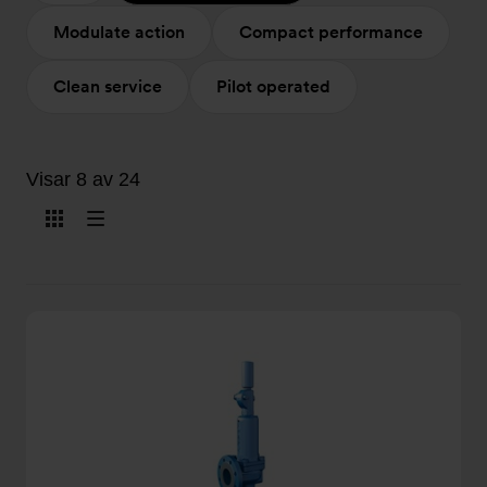
Modulate action
Compact performance
Clean service
Pilot operated
Visar 8 av 24
Visa
Visa
som
som
kort
lista