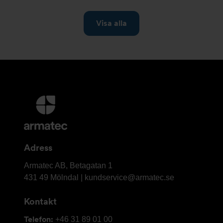
Ytterligare
information
och
kontaktuppgifter
Adress
Armatec
Armatec AB, Betagatan 1
AB
431 49 Mölndal |
kundservice@armatec.se
Kontakt
Telefon:
+46 31 89 01 00