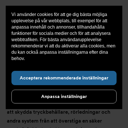
Vi använder cookies för att ge dig bästa möjliga
Visa
0 varor
Snabborder
upplevelse på vår webbplats, till exempel för att
inneh
anpassa innehåll och annonser, tillhandahålla
funktioner för sociala medier och för att analysera
webbtrafiken. För bästa användarupplevelse
Du
Armatec
>
Produkter
>
Tryckavsäkring
>
rekommenderar vi att du aktiverar alla cookies, men
är
Industriella säkerhetsventiler
>
High performance
här:
du kan också anpassa inställningarna efter dina
behov.
Läs mer om våra cookies här.
Acceptera rekommenderade inställningar
High performance
Anpassa inställningar
En fjäderbelastad säkerhetsventil används för
att skydda tryckbehållare, rörledningar och
andra system från att överstiga en säker