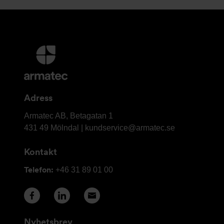
Ytterligare
information
och
kontaktuppgifter
Adress
Armatec
Armatec AB, Betagatan 1
AB
431 49 Mölndal |
kundservice@armatec.se
Kontakt
Telefon:
+46 31 89 01 00
Nyhetsbrev