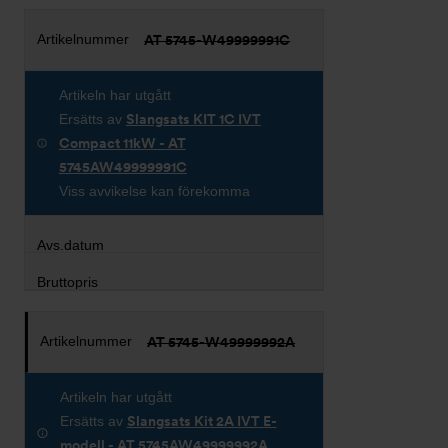
AT 5745-W49999991C
Artikeln har utgått
Ersätts av
Slangsats KIT 1C IVT
Compact 11kW - AT
5745AW49999991C
Viss avvikelse kan förekomma
AT 5745-W49999992A
Artikeln har utgått
Ersätts av
Slangsats Kit 2A IVT E-
modell - AT 5745AW49999992A