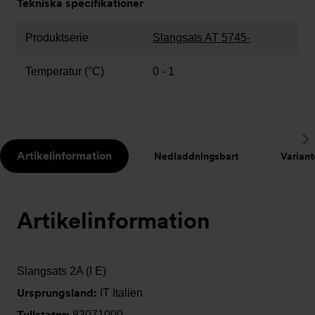
Tekniska specifikationer
Produktserie
Slangsats AT 5745-
Temperatur (°C)
0 - 1
S
Artikelinformation
Nedladdningsbart
Variant
t
Artikelinformation
Slangsats 2A (I E)
Ursprungsland:
IT Italien
Tullstatnr:
83071000