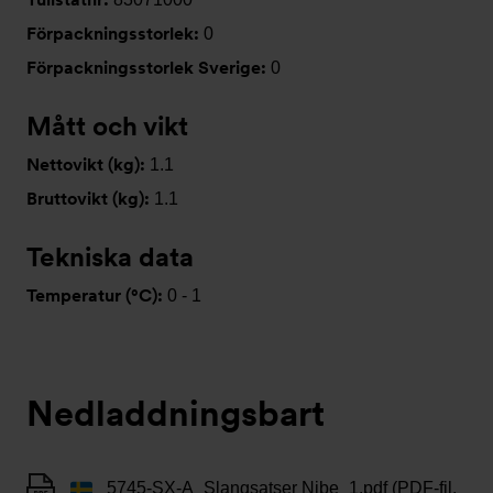
Förpackningsstorlek:
0
Förpackningsstorlek Sverige:
0
Mått och vikt
Nettovikt (kg):
1.1
Bruttovikt (kg):
1.1
Tekniska data
Temperatur (°C):
0 - 1
Nedladdningsbart
5745-SX-A_Slangsatser Nibe_1.pdf (PDF-fil,