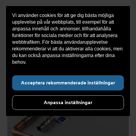
Vi använder cookies för att ge dig bästa möjliga
Visa
0 varor
Snabborder
upplevelse på vår webbplats, till exempel för att
inneh
anpassa innehåll och annonser, tillhandahålla
funktioner för sociala medier och för att analysera
webbtrafiken. För bästa användarupplevelse
Du
Armatec
>
Produkter
>
Kyla
>
Utgången produkt
rekommenderar vi att du aktiverar alla cookies, men
är
>
Slangsats AT 5745-
>
Slangsats 2A (I E) AT 5745-
här:
W49999992A
du kan också anpassa inställningarna efter dina
behov.
Läs mer om våra cookies här.
Acceptera rekommenderade inställningar
Anpassa inställningar