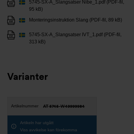
5745-SX-A_Slangsatser Nibe_1.pdf (PDF-fil,
95 kB)
Monteringsinstruktion Slang (PDF-fil, 89 kB)
5745-SX-A_Slangsatser IVT_1.pdf (PDF-fil,
313 kB)
Varianter
AT 5745-W49999984
Artikeln har utgått
Viss avvikelse kan förekomma