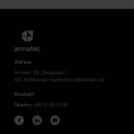
Ytterligare
information
och
kontaktuppgifter
Adress
Armatec
Armatec AB, Betagatan 1
AB
431 49 Mölndal |
kundservice@armatec.se
Kontakt
Telefon:
+46 31 89 01 00