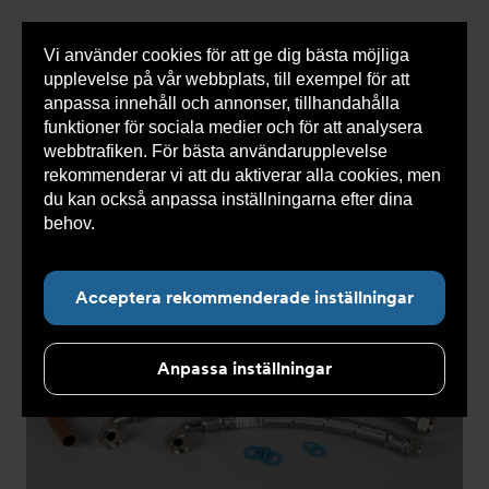
Vi använder cookies för att ge dig bästa möjliga
Visa
0 varor
Snabborder
upplevelse på vår webbplats, till exempel för att
inneh
anpassa innehåll och annonser, tillhandahålla
funktioner för sociala medier och för att analysera
webbtrafiken. För bästa användarupplevelse
Du
Armatec
>
Produkter
>
Kyla
>
Utgången produkt
rekommenderar vi att du aktiverar alla cookies, men
är
>
Slangsats AT 5745-
>
Slangsats 1C (I C 11 kW) AT
här:
5745-W49999991C
du kan också anpassa inställningarna efter dina
behov.
Läs mer om våra cookies här.
Acceptera rekommenderade inställningar
Anpassa inställningar