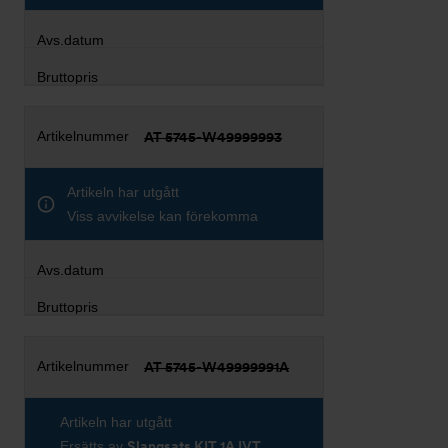
AT 5745-W49999993
Artikeln har utgått
Viss avvikelse kan förekomma
AT 5745-W49999991A
Artikeln har utgått
Ersätts av
Slangsats KIT 1A IVT