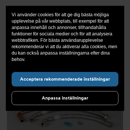
Vi använder cookies för att ge dig bästa möjliga
Visa
0 varor
Snabborder
upplevelse på vår webbplats, till exempel för att
inneh
anpassa innehåll och annonser, tillhandahålla
funktioner för sociala medier och för att analysera
webbtrafiken. För bästa användarupplevelse
Du
Armatec
>
Produkter
>
Kyla
>
Utgången produkt
rekommenderar vi att du aktiverar alla cookies, men
är
>
Slangsats AT 5745-
>
Slangsats 1B (I C 6-9kW) AT
här:
5745-W49999991B
du kan också anpassa inställningarna efter dina
behov.
Läs mer om våra cookies här.
Acceptera rekommenderade inställningar
Anpassa inställningar