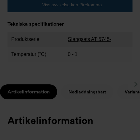
Viss avvikelse kan förekomma
Tekniska specifikationer
Produktserie
Slangsats AT 5745-
Temperatur (°C)
0 - 1
S
Artikelinformation
Nedladdningsbart
Variant
t
Artikelinformation