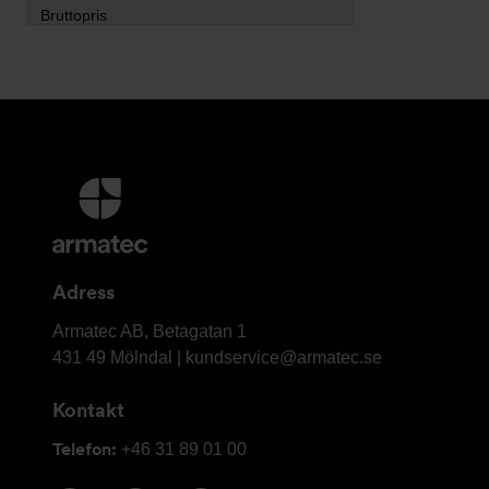
Ytterligare
information
och
kontaktuppgifter
Adress
Armatec
Armatec AB, Betagatan 1
AB
431 49 Mölndal |
kundservice@armatec.se
Kontakt
Telefon:
+46 31 89 01 00