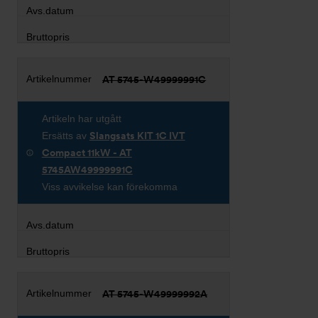
AT 5745-W49999991C
Artikeln har utgått
Ersätts av
Slangsats KIT 1C IVT
Compact 11kW - AT
5745AW49999991C
Viss avvikelse kan förekomma
AT 5745-W49999992A