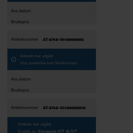
AT 5745-W49999993
Artikeln har utgått
Viss avvikelse kan förekomma
AT 5745-W49999991A
Artikeln har utgått
Ersätts av
Slangsats KIT 1A IVT