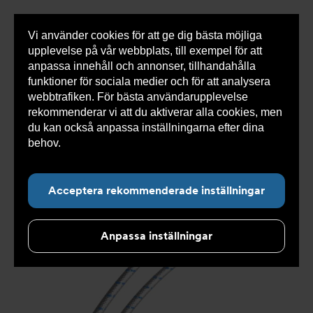
Vi använder cookies för att ge dig bästa möjliga
Visa
0 varor
Snabborder
upplevelse på vår webbplats, till exempel för att
inneh
anpassa innehåll och annonser, tillhandahålla
funktioner för sociala medier och för att analysera
webbtrafiken. För bästa användarupplevelse
Du
Armatec
>
Produkter
>
Kyla
>
Utgången produkt
rekommenderar vi att du aktiverar alla cookies, men
är
>
Slangsats AT 5745-
här:
du kan också anpassa inställningarna efter dina
behov.
Läs mer om våra cookies här.
Acceptera rekommenderade inställningar
Anpassa inställningar