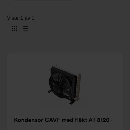
Visar 1 av 1
Visa
Visa
som
som
kort
lista
Kondensor CAVF med fläkt AT 8120-