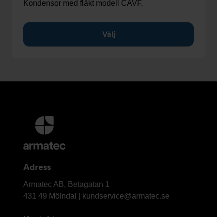
Kondensor med fläkt modell CAVF.
Välj
Ytterligare
information
och
kontaktuppgifter
Adress
Armatec
Armatec AB, Betagatan 1
AB
431 49 Mölndal |
kundservice@armatec.se