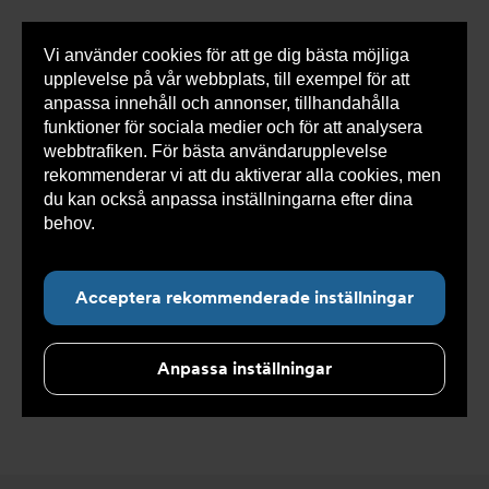
Vi använder cookies för att ge dig bästa möjliga
Visa
0 varor
Snabborder
upplevelse på vår webbplats, till exempel för att
inneh
anpassa innehåll och annonser, tillhandahålla
funktioner för sociala medier och för att analysera
webbtrafiken. För bästa användarupplevelse
Du
Armatec
>
Produkter
>
Kyla
>
Luftvärmeväxlare
rekommenderar vi att du aktiverar alla cookies, men
är
>
Kondensor CAVF med fläkt
här:
du kan också anpassa inställningarna efter dina
behov.
Läs mer om våra cookies här.
Acceptera rekommenderade inställningar
Kondensor CAVF med
fläkt
Anpassa inställningar