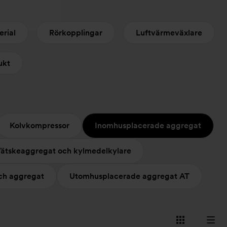
erial
Rörkopplingar
Luftvärmeväxlare
ukt
Kolvkompressor
Inomhusplacerade aggregat
ätskeaggregat och kylmedelkylare
och aggregat
Utomhusplacerade aggregat AT
Visa
Visa