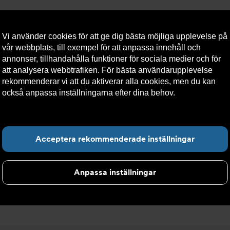
Vi använder cookies för att ge dig bästa möjliga upplevelse på
vår webbplats, till exempel för att anpassa innehåll och
annonser, tillhandahålla funktioner för sociala medier och för
att analysera webbtrafiken. För bästa användarupplevelse
llt
Om Armatec
Hållbarhet
Kontakta oss
Kundser
rekommenderar vi att du aktiverar alla cookies, men du kan
också anpassa inställningarna efter dina behov.
Läs mer om
våra cookies här.
t
>
Inomhusplacerade aggregat
Hitta det du letar e
Acceptera rekommenderade inställningar
gat
Anpassa inställningar