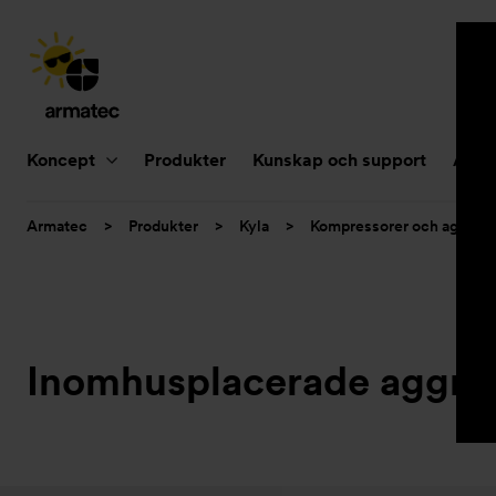
Huvudnavigering
Koncept
Produkter
Kunskap och support
Aktue
Du
Armatec
>
Produkter
>
Kyla
>
Kompressorer och aggrega
är
här:
Inomhusplacerade aggre