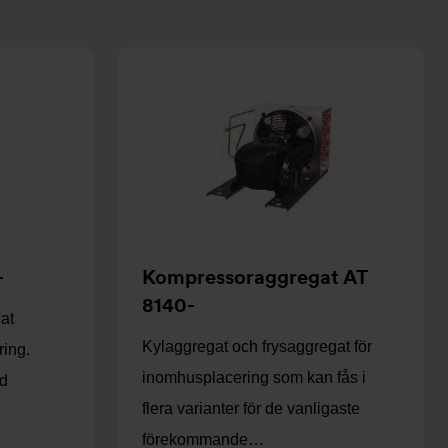
som
som
kort
lista
-
Kompressoraggregat AT
8140-
at
Kylaggregat och frysaggregat för
ing.
inomhusplacering som kan fås i
ed
flera varianter för de vanligaste
förekommande…