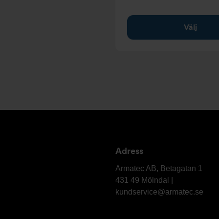
Välj
Adress
Armatec
AB
Armatec AB, Betagatan 1
431 49 Mölndal |
kundservice@armatec.se