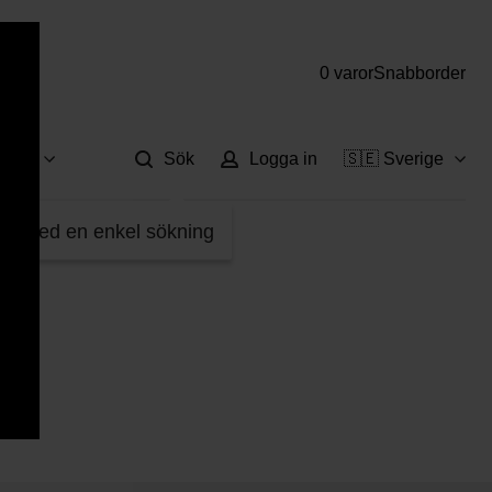
0 varor
Snabborder
Hjä
vice
Sök
Logga in
🇸🇪 Sverige
fter med en enkel sökning