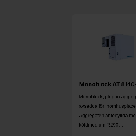
Monoblock AT 8140
Monoblock, plug-in aggreg
avsedda för inomhusplacer
Aggregaten är förfyllda m
köldmedium R290…