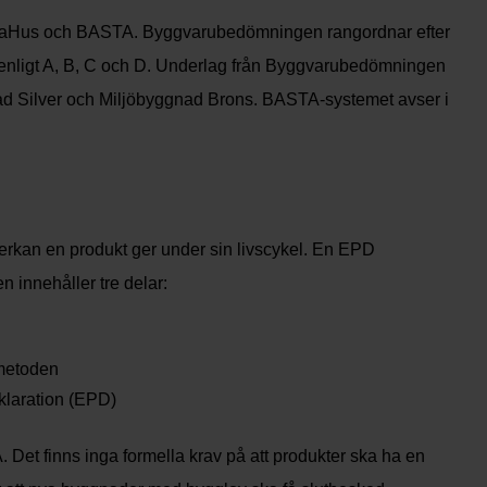
aHus och BASTA. Byggvarubedömningen rangordnar efter
nligt A, B, C och D. Underlag från Byggvarubedömningen
ad Silver och Miljöbyggnad Brons. BASTA-systemet avser i
verkan en produkt ger under sin livscykel. En EPD
 innehåller tre delar:
smetoden
eklaration (EPD)
 Det finns inga formella krav på att produkter ska ha en