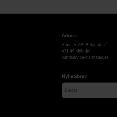
Adress
Armatec
AB
Armatec AB, Betagatan 1
431 49 Mölndal |
kundservice@armatec.se
Nyhetsbrev
E-
post
(Obligatoriskt)