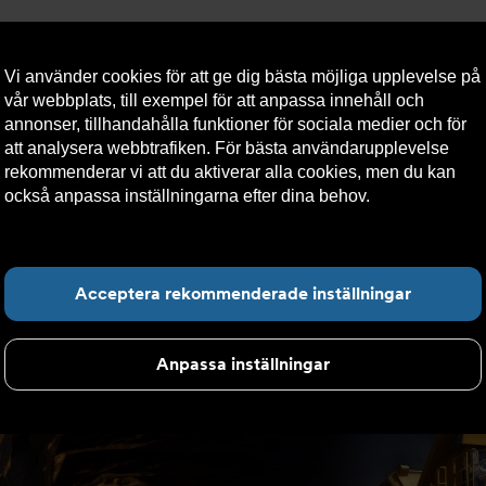
Vi använder cookies för att ge dig bästa möjliga upplevelse på
vår webbplats, till exempel för att anpassa innehåll och
annonser, tillhandahålla funktioner för sociala medier och för
att analysera webbtrafiken. För bästa användarupplevelse
llt
Om Armatec
Hållbarhet
Kontakta oss
Kundser
rekommenderar vi att du aktiverar alla cookies, men du kan
också anpassa inställningarna efter dina behov.
Läs mer om
våra cookies här.
Hitta det du letar e
Acceptera rekommenderade inställningar
Anpassa inställningar