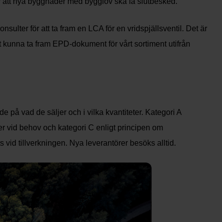
 att nya byggnader med bygglov ska få slutbesked.
lter för att ta fram en LCA för en vridspjällsventil. Det är
att kunna ta fram EPD-dokument för vårt sortiment utifrån
 på vad de säljer och i vilka kvantiteter. Kategori A
ler vid behov och kategori C enligt principen om
 vid tillverkningen. Nya leverantörer besöks alltid.