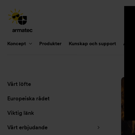
Huvudnavigering
Koncept
Produkter
Kunskap och support
Aktue
Undernavigering
Vårt löfte
för
”Hållbarhet”
Europeiska rådet
Viktig länk
Vårt erbjudande