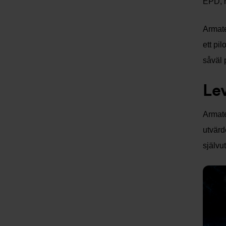
EPD, m
Armate
ett pi
såväl 
Le
Armate
utvärd
självu