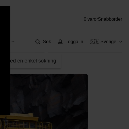
0 varor
Snabborder
Hjä
vice
Sök
Logga in
🇸🇪 Sverige
fter med en enkel sökning