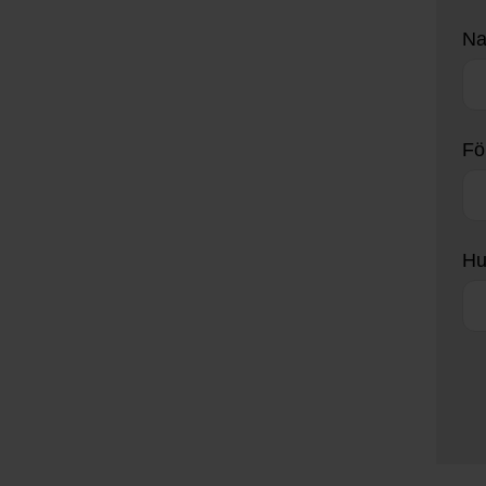
N
Fö
Hu