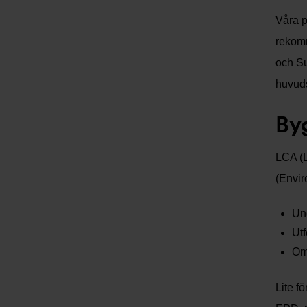
Våra 
rekom
och Su
huvuds
By
LCA (L
(Envir
Und
Utf
Omv
Lite f