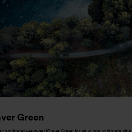
nver Green
c använder verktyget Kinver Green för att kunna utvärdera sina t