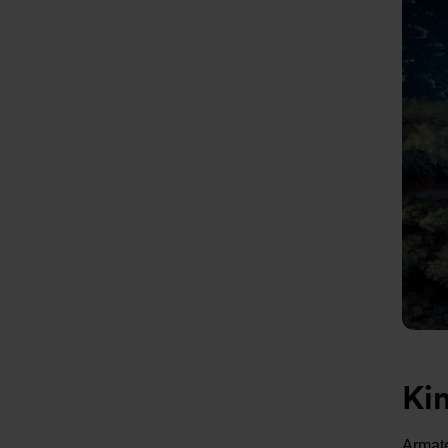
Ki
Armate