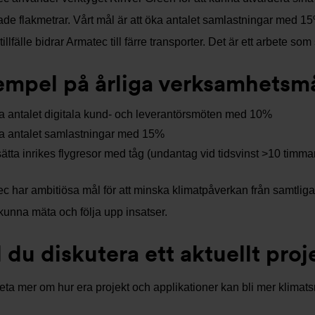
jade flakmetrar. Vårt mål är att öka antalet samlastningar med 
 tillfälle bidrar Armatec till färre transporter. Det är ett arbete 
empel på årliga verksamhetsm
a antalet digitala kund- och leverantörsmöten med 10%
a antalet samlastningar med 15%
ätta inrikes flygresor med tåg (undantag vid tidsvinst >10 timma
c har ambitiösa mål för att minska klimatpåverkan från samtliga
t kunna mäta och följa upp insatser.
l du diskutera ett aktuellt proj
veta mer om hur era projekt och applikationer kan bli mer klimats