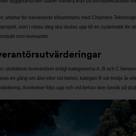
en byggbranschen ställer numera krav på klimatdeklaration för
c arbetar för närvarande tillsammans med Chalmers Teknologkonsu
lotprojekt, som i nästa steg ska skalas upp till en systematik för 
produkt som leverantör.
verantörsutvärderingar
c utvärderar leverantörer enligt kategorierna A, B och C beroende
eras en gång om året eller vid behov, kategori B var tredje år el
tvärdering. Avvikelser följs upp och vid behov sker besök på plats