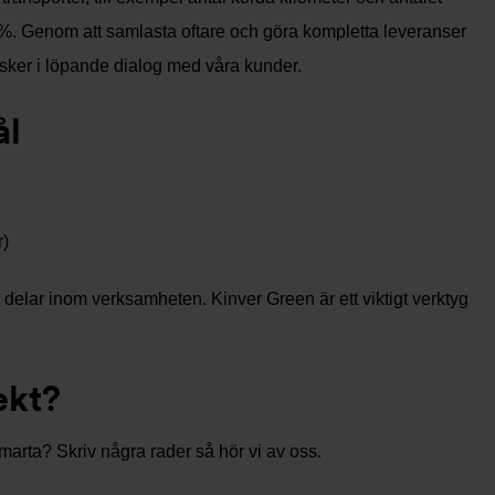
15%. Genom att samlasta oftare och göra kompletta leveranser
som sker i löpande dialog med våra kunder.
ål
r)
 delar inom verksamheten. Kinver Green är ett viktigt verktyg
ekt?
marta? Skriv några rader så hör vi av oss.