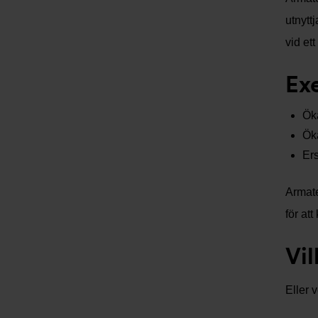
utnytt
vid ett
Ex
Ök
Ök
Ers
Armate
för at
Vil
Eller 