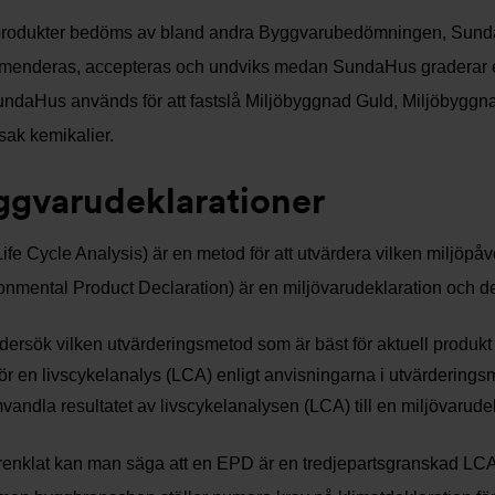
produkter bedöms av bland andra Byggvarubedömningen, Sund
menderas, accepteras och undviks medan SundaHus graderar e
ndaHus används för att fastslå Miljöbyggnad Guld, Miljöbyggn
ak kemikalier.
ggvarudeklarationer
ife Cycle Analysis) är en metod för att utvärdera vilken miljöpå
onmental Product Declaration) är en miljövarudeklaration och den
ersök vilken utvärderingsmetod som är bäst för aktuell produkt
ör en livscykelanalys (LCA) enligt anvisningarna i utvärdering
andla resultatet av livscykelanalysen (LCA) till en miljövarud
örenklat kan man säga att en EPD är en tredjepartsgranskad LCA.