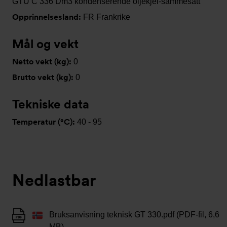
GTU C 336 Dm3 kondenserende oljekjel-sammesatt
Opprinnelsesland:
FR Frankrike
Mål og vekt
Netto vekt (kg):
0
Brutto vekt (kg):
0
Tekniske data
Temperatur (°C):
40 - 95
Nedlastbar
Bruksanvisning teknisk GT 330.pdf (PDF-fil, 6,6
MB)