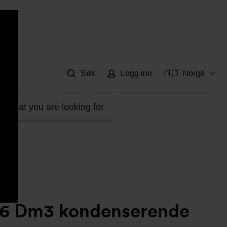
Hje
Søk
Logg inn
🇳🇴 Norge
jel-sammesatt 116013
d what you are looking for
6 Dm3 kondenserende