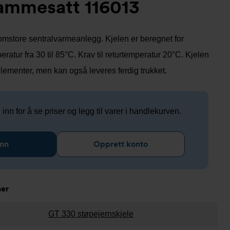
sammesatt 116013
lomstore sentralvarmeanlegg. Kjelen er beregnet for
ratur fra 30 til 85°C. Krav til returtemperatur 20°C. Kjelen
elementer, men kan også leveres ferdig trukket.
nn for å se priser og legg til varer i handlekurven.
inn
Opprett konto
ner
GT 330 støpejernskjele