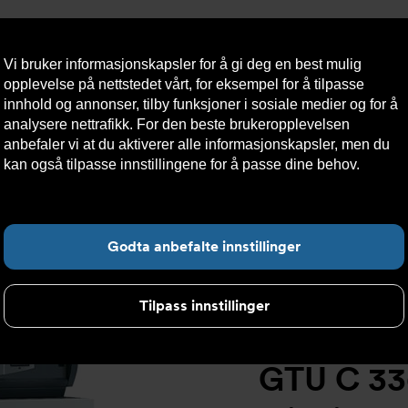
Vi bruker informasjonskapsler for å gi deg en best mulig
opplevelse på nettstedet vårt, for eksempel for å tilpasse
innhold og annonser, tilby funksjoner i sosiale medier og for å
analysere nettrafikk. For den beste brukeropplevelsen
Nyheter
Om oss
Kontakt oss
Nettbutikk
Bærekraft
anbefaler vi at du aktiverer alle informasjonskapsler, men du
kan også tilpasse innstillingene for å passe dine behov.
Les
mer om informasjonskapsler her.
>
GT 330 støpejernskjele
>
GTU C 336 Dm3 kondenserende oljek
Fin
Godta anbefalte innstillinger
Tilpass innstillinger
GTU C 33