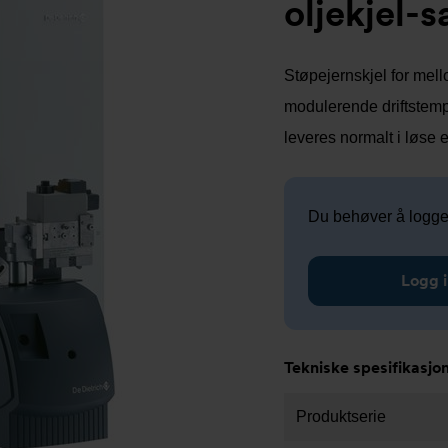
oljekjel-
Støpejernskjel for mel
modulerende driftstempe
leveres normalt i løse 
Du behøver å logge i
Logg 
Tekniske spesifikasjo
Produktserie