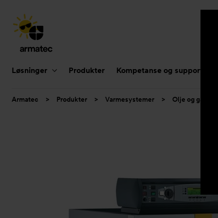
Hovednavigasjon
Løsninger
Produkter
Kompetanse og support
Du
Armatec
>
Produkter
>
Varmesystemer
>
Olje og gass
er
her: