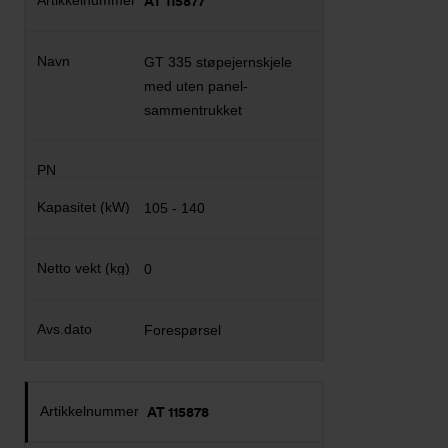
AT 115877
GT 335 støpejernskjele
med uten panel-
sammentrukket
105 - 140
0
Forespørsel
AT 115878