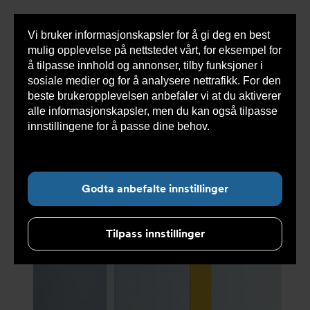
Vi bruker informasjonskapsler for å gi deg en best
Sho
mulig opplevelse på nettstedet vårt, for eksempel for
cont
å tilpasse innhold og annonser, tilby funksjoner i
sosiale medier og for å analysere nettrafikk. For den
beste brukeropplevelsen anbefaler vi at du aktiverer
Du
Armatec
>
Produkter
>
Varmesystemer
>
Olje og
alle informasjonskapsler, men du kan også tilpasse
er
gass
>
GT 330 støpejernskjele
>
GT 339
her:
støpejernskjele uten panel, sammentrukket 115878
innstillingene for å passe dine behov.
Les mer om
informasjonskapsler her.
Godta anbefalte innstillinger
Tilpass innstillinger