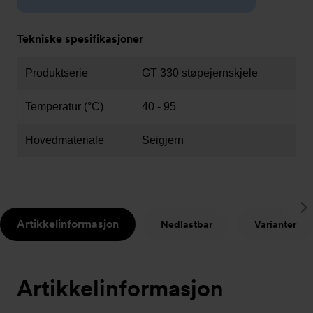
Tekniske spesifikasjoner
Produktserie
GT 330 støpejernskjele
Temperatur (°C)
40 - 95
Hovedmateriale
Seigjern
S
Artikkelinformasjon
Nedlastbar
Varianter
t
Artikkelinformasjon