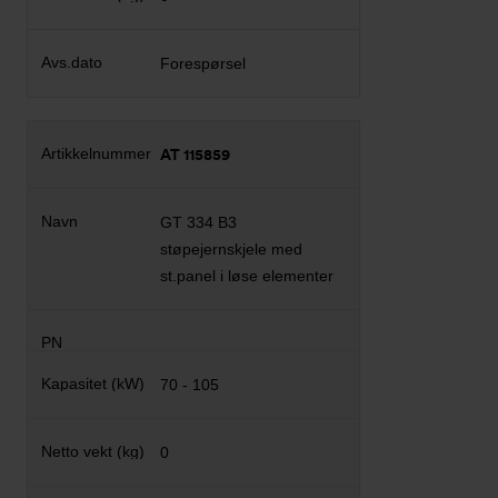
Forespørsel
AT 115859
GT 334 B3
støpejernskjele med
st.panel i løse elementer
70 - 105
0