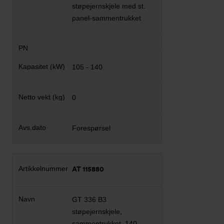
støpejernskjele med st.
panel-sammentrukket
105 - 140
0
Forespørsel
AT 115880
GT 336 B3
støpejernskjele,
sammentrukket. 140-