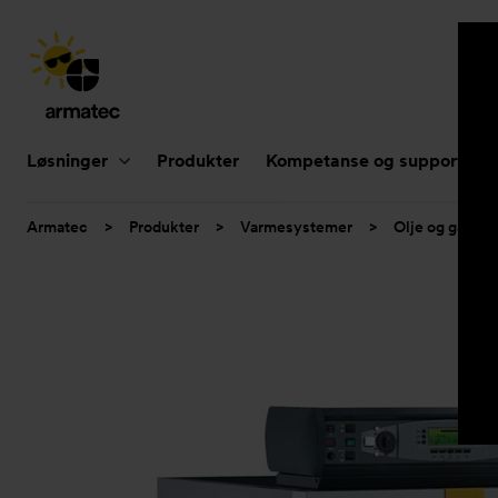
Hovednavigasjon
Løsninger
Produkter
Kompetanse og support
Du
Armatec
>
Produkter
>
Varmesystemer
>
Olje og gass
er
her: