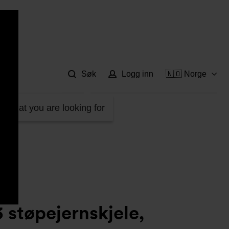
Hje
Søk
Logg inn
🇳🇴 Norge
rukket. 180-230kW 115881
d what you are looking for
 støpejernskjele,