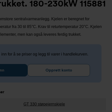
ukket. 180-230kW 115881
lomstore sentralvarmeanlegg. Kjelen er beregnet for
ratur fra 30 til 85°C. Krav til returtemperatur 20°C. Kjelen
elementer, men kan også leveres ferdig trukket.
nn for å se priser og legg til varer i handlekurven.
inn
Opprett konto
ner
GT 330 støpejernskjele