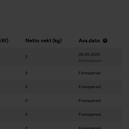
(kW)
Netto vekt (kg)
Avs.dato
08-09-2026
0
Bestillingsvare
0
Forespørsel
0
Forespørsel
0
Forespørsel
0
Forespørsel
0
Forespørsel