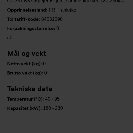
GT 337 B3 støpejernskjele, sammentrukket. 180-230kW
Opprinnelsesland:
FR Frankrike
Tolltariff-kode:
84031090
Forpakningsstørrelse:
0
:
0
Mål og vekt
Netto vekt (kg):
0
Brutto vekt (kg):
0
Tekniske data
Temperatur (°C):
40 - 95
Kapasitet (kW):
180 - 230