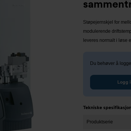
sammentr
Støpejernskjel for mel
modulerende driftstempe
leveres normalt i løse 
Du behøver å logge i
Logg 
Tekniske spesifikasjo
Produktserie