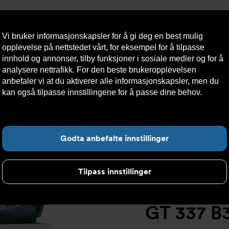
Vi bruker informasjonskapsler for å gi deg en best mulig
opplevelse på nettstedet vårt, for eksempel for å tilpasse
innhold og annonser, tilby funksjoner i sosiale medier og for å
analysere nettrafikk. For den beste brukeropplevelsen
Nyheter
Om oss
Kontakt oss
Nettbutikk
Bærekraft
anbefaler vi at du aktiverer alle informasjonskapsler, men du
kan også tilpasse innstillingene for å passe dine behov.
Les
mer om informasjonskapsler her.
>
GT 330 støpejernskjele
>
GT 337 B3 støpejernskjele, samment
Fin
Godta anbefalte innstillinger
Tilpass innstillinger
GT 337 B3