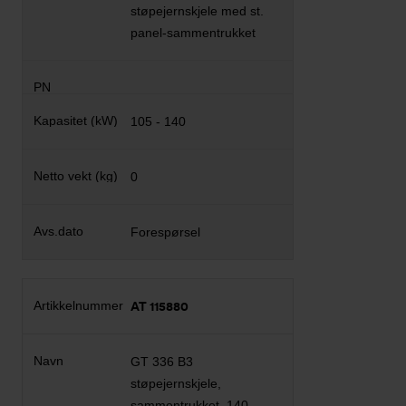
støpejernskjele med st.
panel-sammentrukket
105 - 140
0
Forespørsel
AT 115880
GT 336 B3
støpejernskjele,
sammentrukket. 140-