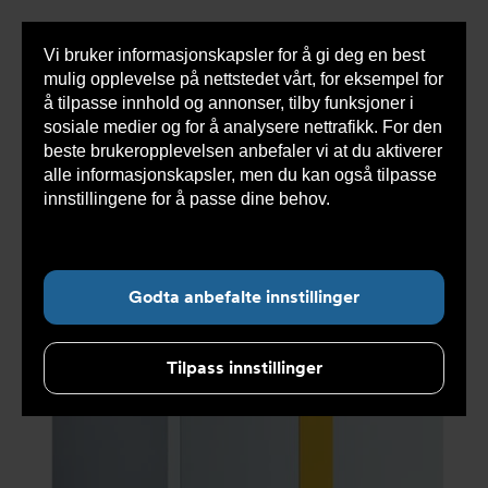
Vi bruker informasjonskapsler for å gi deg en best
Sho
mulig opplevelse på nettstedet vårt, for eksempel for
cont
å tilpasse innhold og annonser, tilby funksjoner i
sosiale medier og for å analysere nettrafikk. For den
beste brukeropplevelsen anbefaler vi at du aktiverer
Du
Armatec
>
Produkter
>
Varmesystemer
>
Olje og
alle informasjonskapsler, men du kan også tilpasse
er
gass
>
GT 330 støpejernskjele
>
GT 337 K3
her:
støpejernskjele i løse elementer 115868
innstillingene for å passe dine behov.
Les mer om
informasjonskapsler her.
Godta anbefalte innstillinger
Tilpass innstillinger