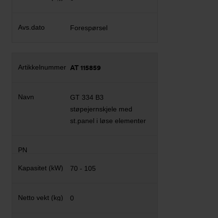
Forespørsel
AT 115859
GT 334 B3
støpejernskjele med
st.panel i løse elementer
70 - 105
0