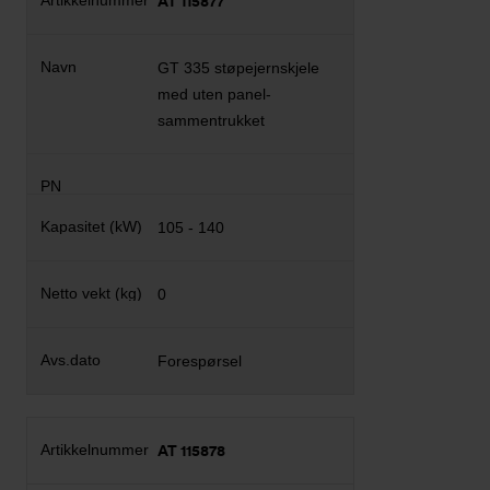
AT 115877
GT 335 støpejernskjele
med uten panel-
sammentrukket
105 - 140
0
Forespørsel
AT 115878