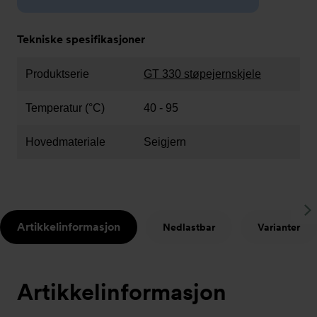
Tekniske spesifikasjoner
Produktserie
GT 330 støpejernskjele
Temperatur (°C)
40 - 95
Hovedmateriale
Seigjern
S
Artikkelinformasjon
Nedlastbar
Varianter
t
Artikkelinformasjon