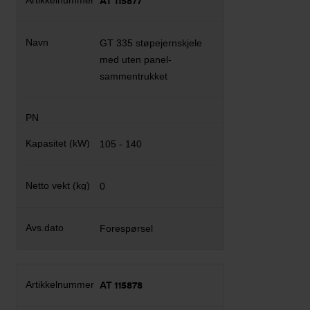
AT 115877
GT 335 støpejernskjele
med uten panel-
sammentrukket
105 - 140
0
Forespørsel
AT 115878