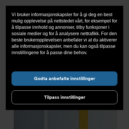
Vi bruker informasjonskapsler for å gi deg en best
Sho
mulig opplevelse på nettstedet vårt, for eksempel for
cont
å tilpasse innhold og annonser, tilby funksjoner i
sosiale medier og for å analysere nettrafikk. For den
beste brukeropplevelsen anbefaler vi at du aktiverer
Du
Armatec
>
Produkter
>
Varmesystemer
>
Olje og
alle informasjonskapsler, men du kan også tilpasse
er
gass
>
GT 330 støpejernskjele
>
GT 335 K3
her:
støpejernskjele i løse elementer 115866
innstillingene for å passe dine behov.
Les mer om
informasjonskapsler her.
Godta anbefalte innstillinger
Tilpass innstillinger