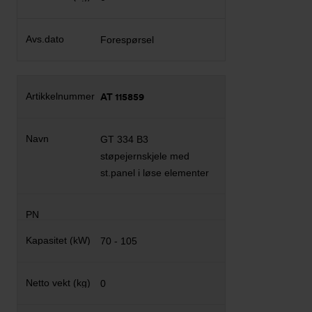
Forespørsel
AT 115859
GT 334 B3
støpejernskjele med
st.panel i løse elementer
70 - 105
0