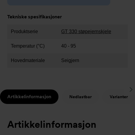
Tekniske spesifikasjoner
Produktserie
GT 330 støpejernskjele
Temperatur (°C)
40 - 95
Hovedmateriale
Seigjern
S
Artikkelinformasjon
Nedlastbar
Varianter
t
Artikkelinformasjon