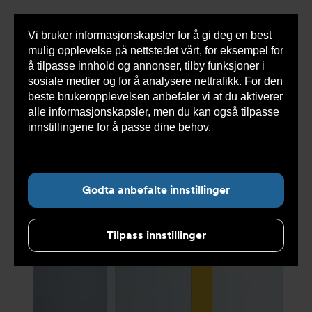
Vi bruker informasjonskapsler for å gi deg en best
Sho
mulig opplevelse på nettstedet vårt, for eksempel for
cont
å tilpasse innhold og annonser, tilby funksjoner i
sosiale medier og for å analysere nettrafikk. For den
beste brukeropplevelsen anbefaler vi at du aktiverer
Du
Armatec
>
Produkter
>
Varmesystemer
>
Olje og
alle informasjonskapsler, men du kan også tilpasse
er
gass
>
GT 330 støpejernskjele
>
GT 338 B3
her:
støpejernskjele i løse elementer, 230-280 kW 115863
innstillingene for å passe dine behov.
Les mer om
informasjonskapsler her.
Godta anbefalte innstillinger
Tilpass innstillinger