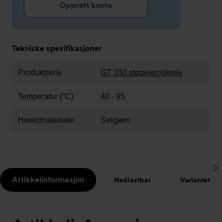
Opprett konto
Tekniske spesifikasjoner
Produktserie
GT 330 støpejernskjele
Temperatur (°C)
40 - 95
Hovedmateriale
Seigjern
S
Artikkelinformasjon
Nedlastbar
Varianter
t