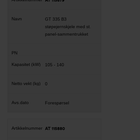
AT 115879
GT 335 B3
støpejernskjele med st.
panel-sammentrukket
105 - 140
0
Forespørsel
AT 115880