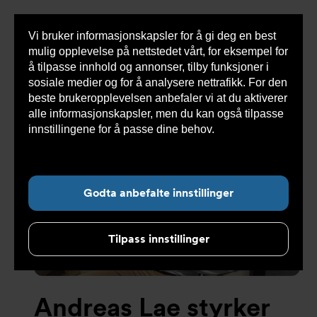
Vi bruker informasjonskapsler for å gi deg en best
Sho
mulig opplevelse på nettstedet vårt, for eksempel for
cont
å tilpasse innhold og annonser, tilby funksjoner i
sosiale medier og for å analysere nettrafikk. For den
beste brukeropplevelsen anbefaler vi at du aktiverer
alle informasjonskapsler, men du kan også tilpasse
Undernavigasjon for ”Om oss”
innstillingene for å passe dine behov.
Les mer om
informasjonskapsler her.
Godta anbefalte innstillinger
Tilpass innstillinger
Andreas Lae styrker