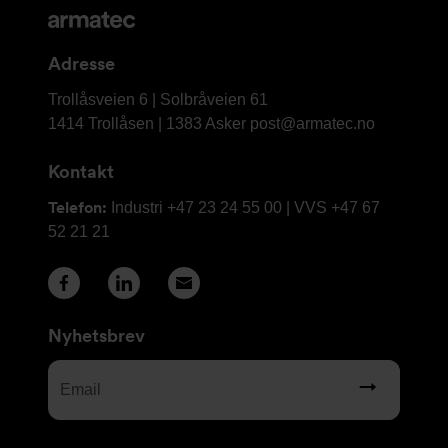
og
kontaktinformasjon
Adresse
Armatec
Trollåsveien 6 | Solbråveien 61
AS
1414 Trollåsen | 1383 Asker
post@armatec.no
Kontakt
Telefon:
Industri +47 23 24 55 00 | VVS +47 67
52 21 21
Nyhetsbrev
Email
(Required)