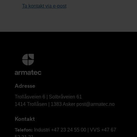
Ta kontakt via e-post
Mer
informasjon
og
kontaktinformasjon
Adresse
Armatec
Trollåsveien 6 | Solbråveien 61
AS
1414 Trollåsen | 1383 Asker
post@armatec.no
Kontakt
Telefon:
Industri +47 23 24 55 00 | VVS +47 67