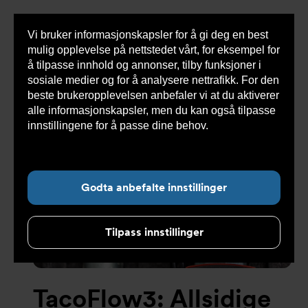
Vi bruker informasjonskapsler for å gi deg en best
Sho
mulig opplevelse på nettstedet vårt, for eksempel for
cont
å tilpasse innhold og annonser, tilby funksjoner i
sosiale medier og for å analysere nettrafikk. For den
beste brukeropplevelsen anbefaler vi at du aktiverer
alle informasjonskapsler, men du kan også tilpasse
Undernavigasjon for ”Løsninger”
innstillingene for å passe dine behov.
Les mer om
informasjonskapsler her.
Godta anbefalte innstillinger
Tilpass innstillinger
TacoFlow3: Allsidige