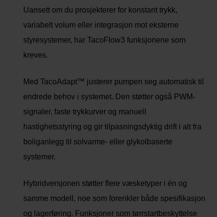
Uansett om du prosjekterer for konstant trykk,
variabelt volum eller integrasjon mot eksterne
styresystemer, har TacoFlow3 funksjonene som
kreves.
Med TacoAdapt™ justerer pumpen seg automatisk til
endrede behov i systemet. Den støtter også PWM-
signaler, faste trykkurver og manuell
hastighetsstyring og gir tilpasningsdyktig drift i alt fra
boliganlegg til solvarme- eller glykolbaserte
systemer.
Hybridversjonen støtter flere væsketyper i én og
samme modell, noe som forenkler både spesifikasjon
og lagerføring. Funksjoner som tørrstartbeskyttelse