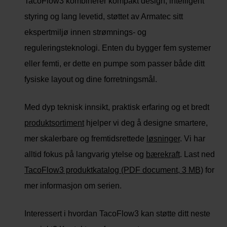
TacoFlow3 kombinerer kompakt design, intelligent
styring og lang levetid, støttet av Armatec sitt
ekspertmiljø innen strømnings- og
reguleringsteknologi. Enten du bygger fem systemer
eller femti, er dette en pumpe som passer både ditt
fysiske layout og dine forretningsmål.
Med dyp teknisk innsikt, praktisk erfaring og et bredt
produktsortiment
hjelper vi deg å designe smartere,
mer skalerbare og fremtidsrettede
løsninger
. Vi har
alltid fokus på langvarig ytelse og
bærekraft
. Last ned
TacoFlow3 produktkatalog (PDF document, 3 MB)
for
mer informasjon om serien.
Interessert i hvordan TacoFlow3 kan støtte ditt neste