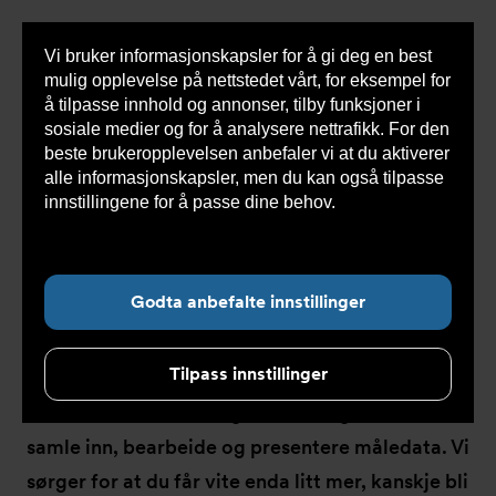
Vi bruker informasjonskapsler for å gi deg en best
Sho
mulig opplevelse på nettstedet vårt, for eksempel for
cont
å tilpasse innhold og annonser, tilby funksjoner i
sosiale medier og for å analysere nettrafikk. For den
beste brukeropplevelsen anbefaler vi at du aktiverer
Du
Armatec
>
Løsninger
>
Vann- og energimåling
alle informasjonskapsler, men du kan også tilpasse
er
her:
innstillingene for å passe dine behov.
Les mer om
informasjonskapsler her.
Vann- og energimåling
Godta anbefalte innstillinger
Tilpass innstillinger
Korrekte målinger krever pålitelige målere. Men
moderne måleteknologi handler også om å
samle inn, bearbeide og presentere måledata. Vi
sørger for at du får vite enda litt mer, kanskje bli