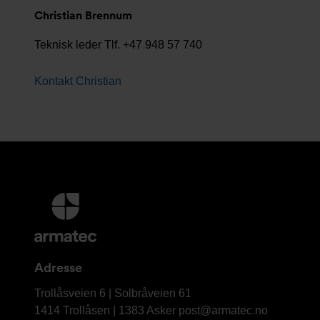
Christian Brennum
Teknisk leder Tlf. +47 948 57 740
Kontakt Christian
Mer
informasjon
og
kontaktinformasjon
Adresse
Armatec
Trollåsveien 6 | Solbråveien 61
AS
1414 Trollåsen | 1383 Asker
post@armatec.no