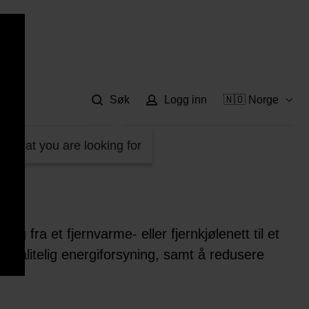
Hje
Søk
Logg inn
🇳🇴 Norge
d what you are looking for
g fra et fjernvarme- eller fjernkjølenett til et
 og pålitelig energiforsyning, samt å redusere