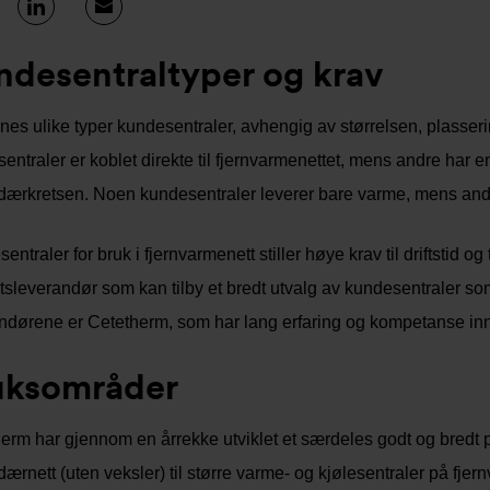
ndesentraltyper og krav
nnes ulike typer kundesentraler, avhengig av størrelsen, plasse
entraler er koblet direkte til fjernvarmenettet, mens andre har
ærkretsen. Noen kundesentraler leverer bare varme, mens andr
ntraler for bruk i fjernvarmenett stiller høye krav til driftstid og
etsleverandør som kan tilby et bredt utvalg av kundesentraler so
ndørene er Cetetherm, som har lang erfaring og kompetanse inn
uksområder
erm har gjennom en årrekke utviklet et særdeles godt og bredt pro
ærnett (uten veksler) til større varme- og kjølesentraler på fje