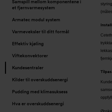
Samspill mellom komponentene i
styrin
et fjernvarmesystem
(målest
Armatec modul system
Instal
Varmeveksler til ditt formål
Ceteth
trykkt
Effektiv kjøling
lekkas
Viftekonvektorer
fjernkj
Kundesentraler
Tilpas
Kilder til overskuddsenergi
Kundes
samsva
Pudding med klimasuksess
oppfyl
Hva er overskuddsenergi
Ønsker