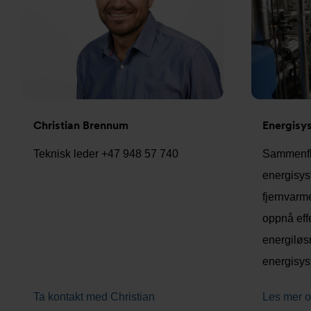
Christian Brennum
Energisy
Teknisk leder +47 948 57 740
Sammenfl
energisys
fjernvarme
oppnå eff
energiløs
energisys
Ta kontakt med Christian
Les mer o