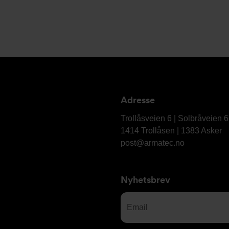
Adresse
Armatec
AS
Trollåsveien 6 | Solbråveien 
1414 Trollåsen | 1383 Asker
post@armatec.no
Nyhetsbrev
Email
(Required)