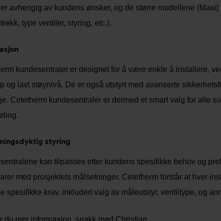
ger avhengig av kundens ønsker, og de større modellene (Maxi) 
rekk, type ventiler, styring, etc.).
lasjon
erm kundesentraler er designet for å være enkle å installere, ve
ap og lavt støynivå. De er også utstyrt med avanserte sikkerhet
je. Cetetherm kundesentraler er dermed et smart valg for alle s
øling.
ningsdyktig styring
entralene kan tilpasses etter kundens spesifikke behov og pref
rer med prosjektets målsetninger. Cetetherm forstår at hver inst
le spesifikke krav, inkludert valg av måleutstyr, ventiltype, og ann
 du mer informasjon, snakk med Christian.