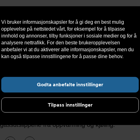
Vi bruker informasjonskapsler for å gi deg en best mulig
opplevelse på nettstedet vårt, for eksempel for å tilpasse
innhold og annonser, tilby funksjoner i sosiale medier og for å
analysere nettrafikk. For den beste brukeropplevelsen
Nyheter
Om oss
Kontakt oss
Nettbutikk
Bærekraft
anbefaler vi at du aktiverer alle informasjonskapsler, men du
kan også tilpasse innstillingene for å passe dine behov.
Les
mer om informasjonskapsler her.
Fin
ndesentraler
Godta anbefalte innstillinger
Tilpass innstillinger
sentraler er enheter som overfører varme eller kjølin
eller en bolig. De er viktige for å sikre en effektiv
gassutslippene fra oppvarming og kjøling.