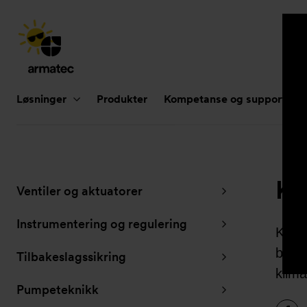
Hovednavigasjon
Løsninger
Produkter
Kompetanse og support
Ku
Undernavigasjon
Ventiler og aktuatorer
for
”Løsninger”
Instrumentering og regulering
Kunde
bygg 
Tilbakeslagssikring
klima
Pumpeteknikk