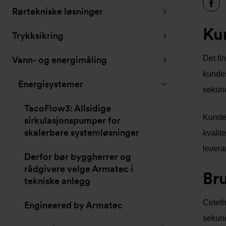
Rørtekniske løsninger
Ku
Trykksikring
Det fi
Vann- og energimåling
kundes
Energisystemer
sekund
TacoFlow3: Allsidige
Kundese
sirkulasjonspumper for
skalerbare systemløsninger
kvalit
levera
Derfor bør byggherrer og
rådgivere velge Armatec i
Br
tekniske anlegg
Ceteth
Engineered by Armatec
sekund