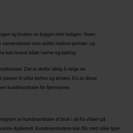
ringen og bruken av bygget eller boligen. Noen
 en varmeveksler som skiller mellom primær- og
e kan levere både varme og kjøling.
 trykklasser. Det er derfor viktig å velge en
m passer til ulike behov og ønsker. En av disse
en kundesentraler for fjernvarme.
gram av kundesentraler til bruk i alt fra villaer på
rnvarme-/kjølenett. Kundesentralene kan fås med ulike type