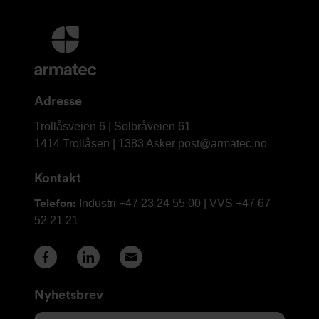
Mer
informasjon
og
kontaktinformasjon
Adresse
Armatec
Trollåsveien 6 | Solbråveien 61
AS
1414 Trollåsen | 1383 Asker
post@armatec.no
Kontakt
Telefon:
Industri +47 23 24 55 00 | VVS +47 67
52 21 21
Nyhetsbrev