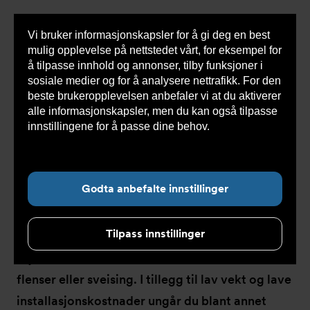
Vi bruker informasjonskapsler for å gi deg en best
Sho
mulig opplevelse på nettstedet vårt, for eksempel for
cont
å tilpasse innhold og annonser, tilby funksjoner i
sosiale medier og for å analysere nettrafikk. For den
beste brukeropplevelsen anbefaler vi at du aktiverer
Du
Armatec
>
Løsninger
>
Rørtekniske løsninger
alle informasjonskapsler, men du kan også tilpasse
er
her:
innstillingene for å passe dine behov.
Les mer om
informasjonskapsler her.
Rørtekniske løsninger
Godta anbefalte innstillinger
Tilpass innstillinger
Med Straub rørkupling kan du raskt og sikkert
skjøte rør vedlikeholdsfritt uten behov for
flenser eller sveising. I tillegg til lav vekt og lave
installasjonskostnader ungår du blant annet