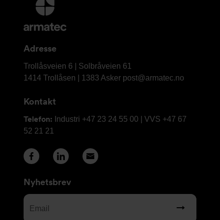
Mer
informasjon
og
kontaktinformasjon
Adresse
Armatec
Trollåsveien 6 | Solbråveien 61
AS
1414 Trollåsen | 1383 Asker
post@armatec.no
Kontakt
Telefon:
Industri +47 23 24 55 00 | VVS +47 67
52 21 21
Nyhetsbrev
Email
(Required)