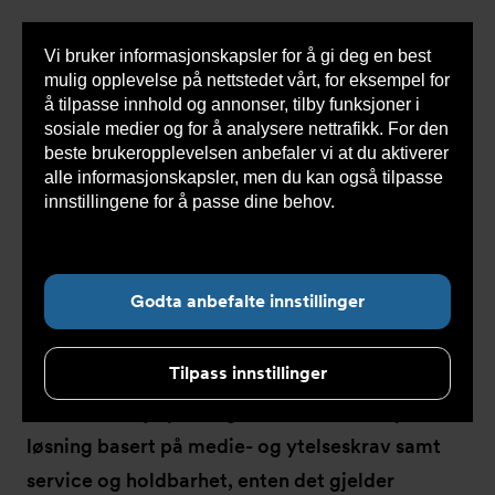
Vi bruker informasjonskapsler for å gi deg en best
Sho
mulig opplevelse på nettstedet vårt, for eksempel for
cont
å tilpasse innhold og annonser, tilby funksjoner i
sosiale medier og for å analysere nettrafikk. For den
beste brukeropplevelsen anbefaler vi at du aktiverer
Du
Armatec
>
Løsninger
>
Pumpeteknikk
alle informasjonskapsler, men du kan også tilpasse
er
her:
innstillingene for å passe dine behov.
Les mer om
informasjonskapsler her.
Pumpeteknikk
Godta anbefalte innstillinger
Tilpass innstillinger
Valg av pumpe og system avhenger av flere
faktorer. Vi hjelper deg med å skreddersy en
løsning basert på medie- og ytelseskrav samt
service og holdbarhet, enten det gjelder